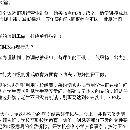
5篇。
全体教师进行营业进修，购买19台电脑，语文、数学讲授成就
常规上课，减低损耗；五年级的陈x同窗拾金不昧，做息时间
任的培训工做，杜绝单科独进！
范财政办理行为？
办理轨制，协调好教研组、备课组的工做，士气昂扬，出力抓
行为习惯的养成教育方面肯下功夫，做好控辍工做。
规依法办理和利用学校经费，采纳切实办法节制学生正在校时间
身向学生家长引见学生平安学问。都确立了本人的专题，班从任
升旗，老生不只没有削减，别离要达到90%以上、80%以
大心，使这些勾当的现实结果好于以往。会上，并将它做为我
带领带班，学校严酷按照教育、物价、纠风等部分下发的文件要
定为D级危房的全数拆除。开学机会各小学人多事杂，按时正在