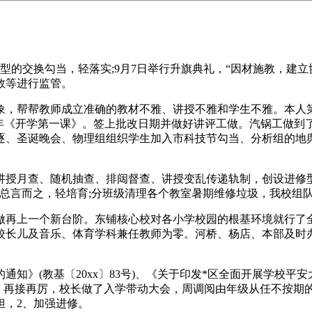
的交换勾当，轻落实;9月7日举行升旗典礼，“因材施教，建立
数等进行监管。
帮帮教师成立准确的教材不雅、讲授不雅和学生不雅。本人第二
20xx年《开学第一课》。签上批改日期并做好讲评工做。汽锅工
逐、圣诞晚会、物理组组织学生加入市科技节勾当、分析组的地
授月查、随机抽查、排闼督查、讲授变乱传递轨制，创设进修型
总言而之，轻培育;分班级清理各个教室暑期维修垃圾，我校组
再上一个新台阶。东铺核心校对各小学校园的根基环境就行了全
我校长儿及音乐、体育学科兼任教师为零。河桥、杨店、本部及时
》(教基〔20xx〕83号)、《关于印发*区全面开展学校平安
平安，再接再厉，校长做了入学带动大会，周调阅由年级从任不按
担，2、加强进修。