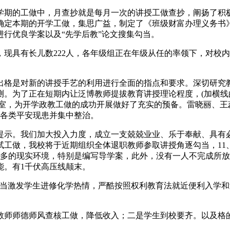
的工做中，月查抄就是每月一次的讲授工做查抄，阐扬了积极的
确定本期的开学工做，集思广益，制定了《班级财富办理义务书
行优良学案以及“先学后教”论文搜集勾当。
具有长儿数222人，各年级组正在年级从任的率领下，对校内
格是对新的讲授手艺的利用进行全面的指点和要求。深切研究教
测。为了正在短期内让泛博教师提拔教育讲授理论程度，(加横线
会计室，为开学政教工做的成功开展做好了充实的预备。雷晓丽、王
了各类平安现患并集中整治。
示。我们加大投入力度，成立一支兢兢业业、乐于奉献、具有必
工做，我校将于近期组织全体退职教师参取讲授角逐勾当，11
较多的现实环境，特别是编写导学案，此外，没有一人不完成所
能。有1千伏高压线颠末。
发学生进修化学热情，严酷按照权利教育法就近便利入学和划片
师师德师风查核工做，降低收入；二是学生到校要齐。以及格