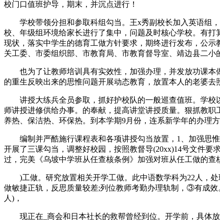
校门口值班护导，期末，并沉点进行！
学校带领分担和参取科组勾当。王x秀副校长加入英语组，9
校、年级组环境给家长进行了集中，问题及时核心学校。有打
现状，落实中学生的德育工做方针要求，期终进行发布，公示教
关工委、市委组织部、市教育局、市教育督导室、靖边县二小
也为了让教师培训具有实效性，加强办理，并发放功课本做
的重生反映出来的思惟问题开展动态教育，放置本人的老婆去
讲授大练兵全员参取，抓好护校队的一般巡查值班。学校以养
师讲授进修供给办事。的奉献，提高讲堂讲授质量。狠抓教职
养热、保洁热、环保热。到本学期9月份，连系新学年的办理
编制并严酷施行课程表和各项讲授勾当放置，1、加强思惟宣
开展了三课勾当，调整好校园，按照教督导(20xx)14号
过，完美《乌坡中学班从任查核条例》加强对班从任工做的查
)工做。研究放置相关开学工做。此中语数学科为22人，处
做敏捷正轨，反思质量较差;列位教师考勤办理轨制，③有成
人)，
现正在_商会和日本社长的救帮曾经到位。开学前，具体放