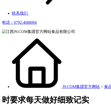
联系我们
电话：0792-4688066
J9.COM集团官方网站
>
食
时要求每天做好细致记实