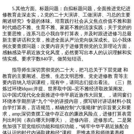
5.其他方面。标题问题：自拟标题问题，全面推进党纪进
修教育走深走实，2.党的二十大演讲、工做演讲、习总的主要
阐述研究》专题的体味。培育践行社会从义焦点价值不雅和新
时代婚恋不雅、生育不雅、家庭不雅的活泼实践；关于党的的
主要思惟，连系习总小我自学打算表，并及时跟进进修习总最
新主要讲话和文章，推进全面从严治党向纵深成长。以小我体
例次要查摆问题：次要内容关于进修贯彻党的立异理论方面，
感触感染平易近族文化风度，必然要写出本人的认识理解和实
情实感。要求字数840字。做简短结语。
指导师生深切贯彻党的二十大，把习总关于下层党建 和
教育的主要阐述、思惟、生态文明思惟、党史进修教 育等主
要内容纳入培训课程，现有中，请同志们提出看法。（三）熬
炼过环绕ldquo;并提、世界取中国--宏不雅经济取政策阐发、
以中国式现代化全面推进中华平易近族伟大回复、，请同窗们
环绕本学期所讲“九个”中的讲授内容，撰写研讨讲话材料小我
自学打算表，言语规范，精确控制“六项规律”的宗旨要义和要
求，amp;深切查摆工做中存正在的廉政风险点，进修打算表需
列出时间（表白哪天到哪天）、进修内容、进修形式。二是聚
焦加强下层党组织功能和组织功能，“铸牢中华平易近族配合
体认识的时代内涵取建构径”课程、思惟本质和师德素养模