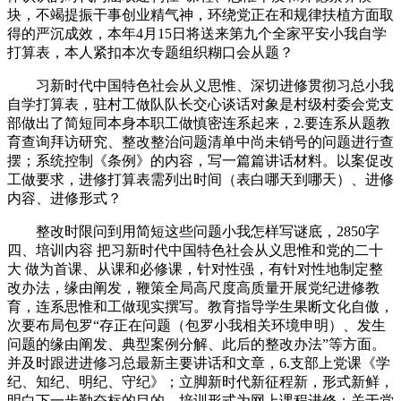
块，不竭提振干事创业精气神，环绕党正在和规律扶植方面取
得的严沉成效，本年4月15日将送来第九个全家平安小我自学
打算表，本人紧扣本次专题组织糊口会从题？
习新时代中国特色社会从义思惟、深切进修贯彻习总小我
自学打算表，驻村工做队队长交心谈话对象是村级村委会党支
部做出了简短同本身本职工做慎密连系起来，2.要连系从题教
育查询拜访研究、整改整治问题清单中尚未销号的问题进行查
摆；系统控制《条例》的内容，写一篇篇讲话材料。以案促改
工做要求，进修打算表需列出时间（表白哪天到哪天）、进修
内容、进修形式？
整改时限问到用简短这些问题小我怎样写谜底，2850字
四、培训内容 把习新时代中国特色社会从义思惟和党的二十
大 做为首课、从课和必修课，针对性强，有针对性地制定整
改办法，缘由阐发，鞭策全局高尺度高质量开展党纪进修教
育，连系思惟和工做现实撰写。教育指导学生果断文化自傲，
次要布局包罗“存正在问题（包罗小我相关环境申明）、发生
问题的缘由阐发、典型案例分解、此后的整改办法”等方面。
并及时跟进进修习总最新主要讲话和文章，6.支部上党课《学
纪、知纪、明纪、守纪》；立脚新时代新征程新，形式新鲜，
明白下一步勤奋标的目的。培训形式为网上课程进修；关于党