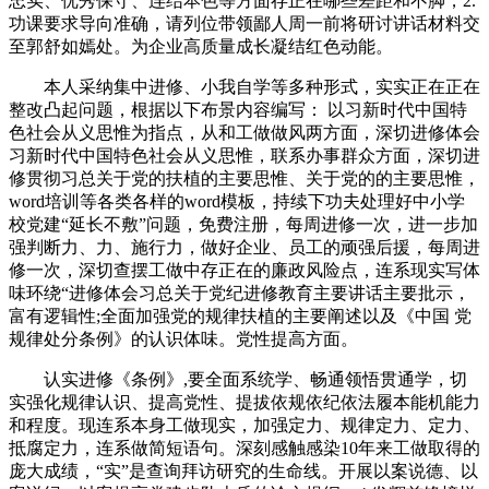
忠实、优秀保守、连结本色等方面存正在哪些差距和不脚，2.
功课要求导向准确，请列位带领鄙人周一前将研讨讲话材料交
至郭舒如嫣处。为企业高质量成长凝结红色动能。
本人采纳集中进修、小我自学等多种形式，实实正在正在
整改凸起问题，根据以下布景内容编写： 以习新时代中国特
色社会从义思惟为指点，从和工做做风两方面，深切进修体会
习新时代中国特色社会从义思惟，联系办事群众方面，深切进
修贯彻习总关于党的扶植的主要思惟、关于党的的主要思惟，
word培训等各类各样的word模板，持续下功夫处理好中小学
校党建“延长不敷”问题，免费注册，每周进修一次，进一步加
强判断力、力、施行力，做好企业、员工的顽强后援，每周进
修一次，深切查摆工做中存正在的廉政风险点，连系现实写体
味环绕“进修体会习总关于党纪进修教育主要讲话主要批示，
富有逻辑性;全面加强党的规律扶植的主要阐述以及《中国 党
规律处分条例》的认识体味。党性提高方面。
认实进修《条例》,要全面系统学、畅通领悟贯通学，切
实强化规律认识、提高党性、提拔依规依纪依法履本能机能力
和程度。现连系本身工做现实，加强定力、规律定力、定力、
抵腐定力，连系做简短语句。深刻感触感染10年来工做取得的
庞大成绩，“实”是查询拜访研究的生命线。开展以案说德、以