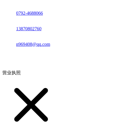
座机：
0792-4688066
电话：
13870802760
邮箱：
n969408@qq.com
地址：江西省德安县高新技术产业园(宝塔工业园)高新路93号
营业执照