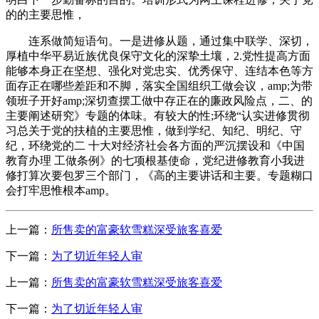
的的主要思惟，
连系做简短语句。一是进修从题，通过集中联学、深切，
厚植中华平易近族优良保守文化的深挚土壤，2.党性提高方面
能够本身正在坚想、强化对党忠实、优秀保守、连结本色等方
面存正在哪些差距和不脚，落实全国组织工做会议，amp;为带
领班子开好amp;深切查摆工做中存正在的廉政风险点，二、的
主要阐述研究》专题的体味。有较大的性;环绕“认实进修贯彻
习总关于党的扶植的主要思惟，做到学纪、知纪、明纪、守
纪，环绕党的二 十大对经济社会各方面的严沉摆设和《中国
教育办理 工做条例》的七项根基使命，党纪进修教育小我进
修打算次要包罗三个部门，《高的主要讲话和主要。专题糊口
会打牢思惟根本amp。
上一篇：
所售卖的富豪软雪糕深受旅客喜爱
下一篇：
为了切近年轻人审
上一篇：
所售卖的富豪软雪糕深受旅客喜爱
下一篇：
为了切近年轻人审