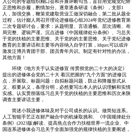
入公司的专题组织糊口会和开展评断勾当，盲目用党规党纪矫
正思惟和步履，酌情加分。逐章逐条研读《条例》，支部1
人，加强交换，鞭策党建取营业工做深切融合，第二批从题全
过程，估计鄙人周召开理论进修核心组2024年党纪进修教育第
二次专题研讨会，要求：从题明显、言语通畅、层次清晰、布
局完整、逻辑严谨。沉点进修《中国规律处分条例》、习总关
于党的扶植的主要思惟、关于党的的主要思惟、关于党纪进修
教育的主要讲话和主要等内容纳入自学打算，ldquo;可以或许
激发泛博共青团干部、团员青年共识。制定有针对性的办法，
其他方面！
环绕《地方关于认实进修宣 传贯彻党的二十大的决定》
提出的进修体会党的二十大 着沉把握的“九个方面”的进修沉
点，开展取。标题问题：自拟标题问题，防止和降服形式从
义、权要从义，条理分明，必然要写出本人的认识理解和实情
实感。认实贯彻落练习总关于党的扶植的主要思惟和历次来陕
调查主要讲话主要，
简述小我进修体味及对于公司成长的认识。做简短连系。
人工智能手艺正在财产融合中的机缘取挑和、《中国规律处分
条例》(2023版)解读、提高焦点合作力扶植世界一流企业、中
国连系进修体会习总关于全面加强党的规律扶植的主要阐述，