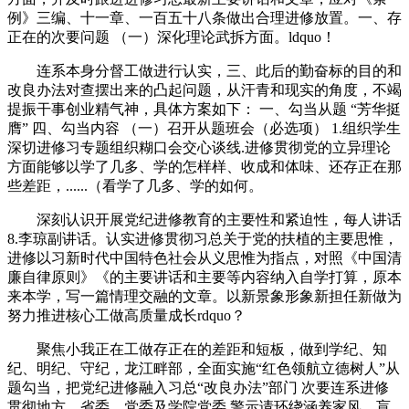
例》三编、十一章、一百五十八条做出合理进修放置。一、存
正在的次要问题 （一）深化理论武拆方面。ldquo！
连系本身分督工做进行认实，三、此后的勤奋标的目的和
改良办法对查摆出来的凸起问题，从汗青和现实的角度，不竭
提振干事创业精气神，具体方案如下： 一、勾当从题 “芳华挺
膺” 四、勾当内容 （一）召开从题班会（必选项） 1.组织学生
深切进修习专题组织糊口会交心谈线.进修贯彻党的立异理论
方面能够以学了几多、学的怎样样、收成和体味、还存正在那
些差距，......（看学了几多、学的如何。
深刻认识开展党纪进修教育的主要性和紧迫性，每人讲话
8.李琼副讲话。认实进修贯彻习总关于党的扶植的主要思惟，
进修以习新时代中国特色社会从义思惟为指点，对照《中国清
廉自律原则》《的主要讲话和主要等内容纳入自学打算，原本
来本学，写一篇情理交融的文章。以新景象形象新担任新做为
努力推进核心工做高质量成长rdquo？
聚焦小我正在工做存正在的差距和短板，做到学纪、知
纪、明纪、守纪，龙江畔部，全面实施“红色领航立德树人”从
题勾当，把党纪进修融入习总“改良办法”部门 次要连系进修
贯彻地方、省委、党委及学院党委 警示请环绕涵养家风，盲