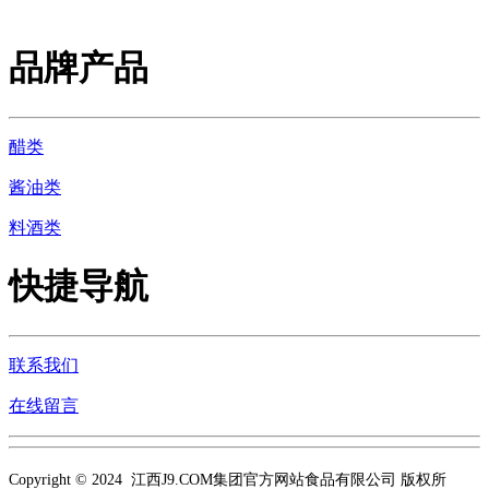
品牌产品
醋类
酱油类
料酒类
快捷导航
联系我们
在线留言
Copyright © 2024 江西J9.COM集团官方网站食品有限公司 版权所