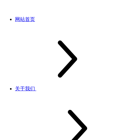
网站首页
关于我们