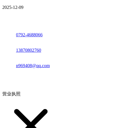
2025-12-09
座机：
0792-4688066
电话：
13870802760
邮箱：
n969408@qq.com
地址：江西省德安县高新技术产业园(宝塔工业园)高新路93号
营业执照