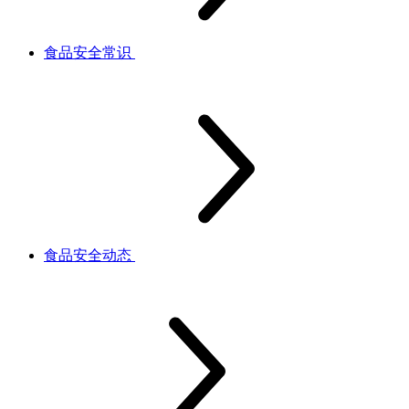
食品安全常识
食品安全动态