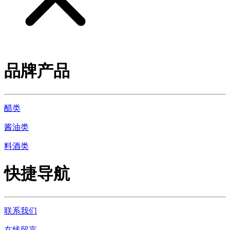
品牌产品
醋类
酱油类
料酒类
快捷导航
联系我们
在线留言