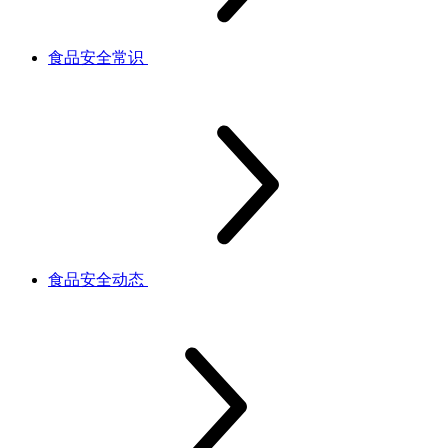
食品安全常识
食品安全动态