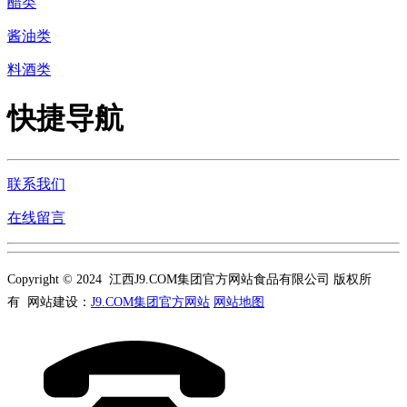
醋类
酱油类
料酒类
快捷导航
联系我们
在线留言
Copyright © 2024 江西J9.COM集团官方网站食品有限公司 版权所
有 网站建设：
J9.COM集团官方网站
网站地图