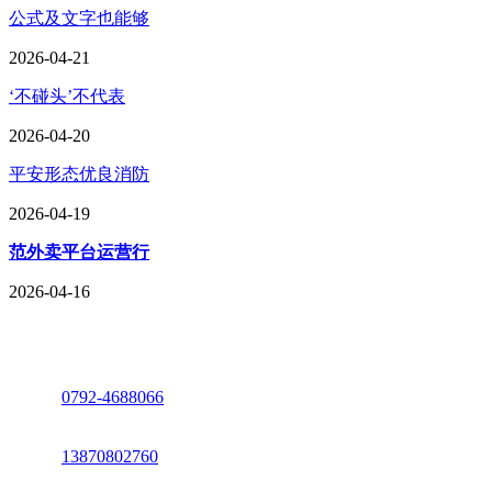
公式及文字也能够
2026-04-21
‘不碰头’不代表
2026-04-20
平安形态优良消防
2026-04-19
范外卖平台运营行
2026-04-16
座机：
0792-4688066
电话：
13870802760