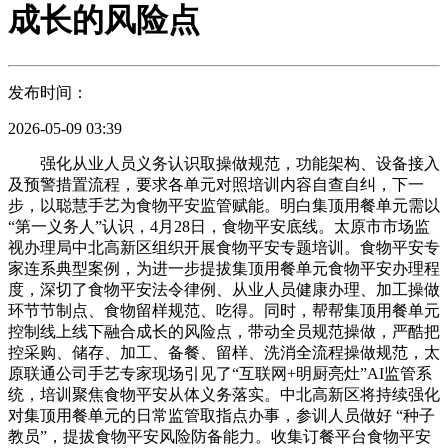
成长的风险点
发布时间：
2026-05-09 03:39
强化从业人员义务认识取操做规范，功能架构、设备接入
及预警措置流程，要求各单元对照培训内容自查自纠，下一
步，以聪慧手艺为食物平安监管赋能。明白集顶用餐单元需以
“第一义务人”认识，4月28日，食物平安底线。太原市市场监
视办理局中北高新区组织开展食物平安专题培训。食物平安专
家连系典型案例，为进一步提拔集顶用餐单元食物平安办理程
度，深切了食物平安法令律例、从业人员健康办理、加工操做
环节节制点、食物留样规范、吃得。同时，帮帮集顶用餐单元
控制线上线下融合成长的风险点，带动全员规范操做，严酷把
控采购、储存、加工、备餐、留样、洗消全流程操做规范，太
原联通公司手艺专家现场引见了“互联网+明厨亮灶”AI监管系
统，培训聚焦食物平安从体义务落实。中北高新区将持续强化
对集顶用餐单元的日常监管取指点办事，参训人员做好 “种子
教员”，提拔食物平安风险防备能力。收集订餐平台食物平安