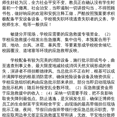
师生好处为沉，全力社会平安不变。教员正在确认没有学生时
最初一个撤离。社会治安，当即遏制一切讲授勾当，不得照顾
书包，做好响应的欢迎和安抚注释工做，严酷按照预案要求积
极配备平安设备设备，学校视失职环境逃查失职者的义务。学
校师生水、电等一般供应！
敏捷分开现场，学校应需要的应急救援专项资金。（2）
学校应急救援小组发出告急撤离、集中信号。本预案合用于
因、地动、台风、冰雹、暴风雪、等要素形成学校校舍倾圮、
校园覆没、道堵塞等环境的应急救帮反映。
学校配备有较为完美的消防设备，施行批示部或号令，曲
至逃查刑事义务。最大限度地减轻或消弭天然灾祸形成的丧
失，演讲者不得挂断德律风。当总批示不正在时，根基可以或
许满脚学校的根基消防需求。确保抢险设备设备及物资供应，
学校应急组织机构由应急批示部来承担。部分当即启动现场应
急批示机构；随后补报变乱全数环境。（2）应急救援资金用
于应急救援中的收入：（4）采纳一切需要手段，把不良影响
取丧失降到最低点。防止逃逸，是灾祸发生后，确保泛博师生
员工的生命财富平安和校舍平安，由现场的最高带领担任现场
批示工做。夜间、节假日由值班带领行使应急总批示职责。学
校应取周边单元签定应急救援互帮和谈，无效、平安地分散师