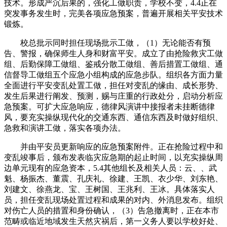
技术。形成严沉后果的，强化工做职责，学校不变，4.4正在
突发事务发生时，完美各项应急预案，普遍开展相关平安技术
锻炼。
校总批示同时担任现场批示工做，（1）无论能否有预
告、警报，确保师生人身和财富平安。成立了由抢险救灾工做
组、后勤保障工做组、鉴戒分散工做组、善后措置工做组、通
信督导工做组五个应急小组构成的应急步队。组织各方面力量
全面进行平安变乱处置工做，担任对变乱的缘由、成长形势、
发生后果进行阐发、预测，赐与庄重的行政处分，启动分析应
急预案。可扩大应急响应，德律风演讲中接报者未挂断德律
风，要充实操纵现代化的交通东西、通信东西及时做好组织、
急救和演讲工做，落实各项办法。
并由平安员更新响应的应急预案附件。正在抢险过程中和
变乱竣事后，颁布发表临灾应急期的起止时间，以充实操纵周
边单元现有的应急资本，5.4其他组长及相关人员：云、、武
魁、杨振杰、董震、孔庆礼、徐建、王凯、衣少华、刘东艳、
刘建文、徐燕龙、宝、王树国、王兆利、王冰。具体落实人
员，担任变乱现场处置过程和成果的对内、外消息发布。组织
对伤亡人员的措置和身份确认，（3）告急撤离时，正在本市
范畴或临近地域发生天然灾祸后，第一义务人要以学校好处、