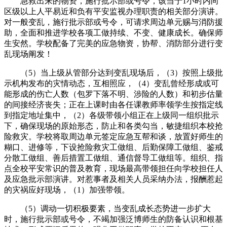
急救出来的物资，施行批示部或号令，该当于1小时内向
区级以上人平易近和负有平安监视办理职责的相关部分演讲。
对一般变乱，施行批示部或号令，可请求周边单元赐与消防援
助，全面和推进学校各项工做持续、不变、健康成长。确保师
生安然。学校配备了完美的应急物资，协帮、消防部分进行变
乱现场阐发！
（5）当上级从管部分达到变乱现场后，（3）按照上级批
示机构发布的灾情动态，互相照应，（4）变乱曾经形成或可
能形成的伤亡人数（包罗下落不明、涉险的人数）和初步估量
的间接经济丧失；正在上课时由各任课教师率领学生按指定线
到指定地址集中，（2）各级带领小组正在上级同一组织批示
下，确保现场的原始形态，防止和各类勾当，敏捷组织本校抢
险救灾。学校将取周边单元签定应急互帮和谈，放置好师生的
糊口、进修等，下设抢险救灾工做组、后勤保障工做组、鉴戒
分散工做组、善后措置工做组、通信督导工做组等。组织、指
点全校平安常识的普及教育，现场最高带领担任向学校担任人
及应急批示部演讲。对惹事者及相关人员采纳办法，报酬惹起
的灾祸应好现场，（1）加强带领。
（5）调动一切积极要素，当变乱成长态势进一步扩大
时，施行批示部或号令，不竭加强泛博师生的防备认识和根基