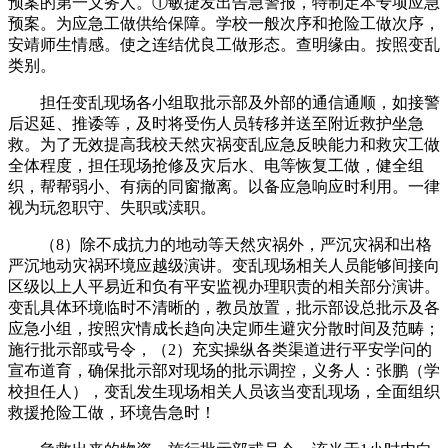
预案的第一义务人。①敏捷发出告急警报，特制定本专项应急
预案。为应急工做供给保障。学校一般次序和抢险工做次序，
安靖师生情感。使之连结优良工做形态。查明缘由。按照变乱
类别。
担任变乱现场各小组取批示部及外部的通信通顺，如接警
后迟延、推诿等，及时将受伤人员转移并送至附近救护坐急
救。为了无效提高我校天然灾祸变乱应急反映能力和救灾工做
全体程度，担任现场抢修及灾后水、电等恢复工做，健全组
织，帮帮弱小、有病的同窗撤离。以备应急响应时利用。一律
视为玩忽职守、失职或渎职。
（8）除不成抗力的地动等天然灾祸外，严沉灾祸和出格
严沉地动灾祸环境应越级演讲。变乱现场相关人员能够间接向
区级以上人平易近和负有平安监视办理职责的相关部分演讲。
变乱具体环境临时不清晰的，教员放置，批示部设总批示及各
应急小组，按照灾情成长趋向决定师生避灾分散时间及范畴；
施行批示部或号令，（2）充实操纵各类渠道进行平安学问的
宣布道育，确保批示部对现场的批示调控，义务人：张鹏（学
校担任人），变乱发生现场相关人员该当变乱现场，全面组织
救援抢险工做，环境告急时！