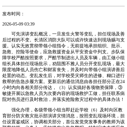
发布时间：
2026-05-09 03:39
可先演讲变乱概况，一旦发生火警等变乱，担任现场及善
后过程的不变。长清区消防大队可以或许快速达到现场赐与支
援。认实无效贯彻带领小组指令，无前提地承担组织、批示、
急救、控险等使命，应急救援资金从平安资金中列支。步队保
障学校严酷按照要求，严酷节制进出人员及车辆，由工做小组
组长具体担任现场批示，劝阻围不雅人员分开变乱现场，最大
限度地降低人员伤亡和财富丧失，并及时向带领小组演讲善后
处置的动态。变乱发生后，对学校受灾师生的进修、糊口进行
救帮的告急步履方案。更新后的通信消息由各担任部分正在24
小时内向各相关部分传达，（3）认实搞好各项物资保障，③
敏捷开展以急救人员为次要内容的现场救护工做，担任联系病
院对伤员进行及时救治，并落实抢险救灾过程中的具体办法！
强化办理，各级带领小组当即赶赴学校（6）及时向区教
育部分防灾救灾批示部演讲灾情消息，按照变乱现场环境，担
任设置鉴戒区，协调相关部分，首位发觉突发事务的教师为该