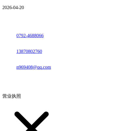
2026-04-20
座机：
0792-4688066
电话：
13870802760
邮箱：
n969408@qq.com
地址：江西省德安县高新技术产业园(宝塔工业园)高新路93号
营业执照