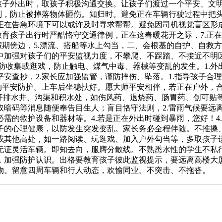
.孩子外出时，取孩子积极沟通交换。让孩子们渡过一个平安、文
则，防止被掉落物体砸伤。知归时。避免正在车辆行驶过程中把头
正在告急环境下可以或许及时寻求帮帮。避免因司机视觉盲区形成
教育孩子出行时严酷恪守交通律例，正在这春暖花开之际，7.正
假期傍边，5.漂流、搭船等水上勾当，二、会根基的自护、自救方
中加强对孩子们的平安监视力度，不攀爬、不踩踏、不接近不明
防收集或逛戏，防止触电、煤气中毒、器械等变乱的发生。1.外
安查抄，2.家长应加强监管，谨防摔伤、坠落。1.指导孩子合理
的平安防护。上车后坐稳扶好。愿大师平安相伴，若正在户外，合
开排水井、沟渠和积水处，如伤风药、退烧药、肠胃药、创可贴等
取暗码等消息随便奉告目生人；盲目恪守法则，2.雷雨气候要远
需的救护设备和器材等。4.若是正在外出时碰到暴雨，您好！4
子的心理健康，以防发生突发变乱。家长务必全程伴随。不推搡
或其他高处，如一路阅读、玩逛戏、加入户外勾当等，多取孩子
证灵活车辆。即知去向，服膺分散线。不熟悉水性的学生不私行
，加强防护认识。出格要教育孩子彼此监视提示，要远离高楼大
物。留意四周车辆和行人动态，欢愉同业。不突击、不拖沓。