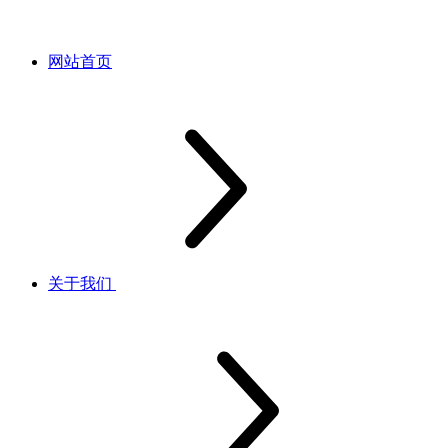
网站首页
关于我们