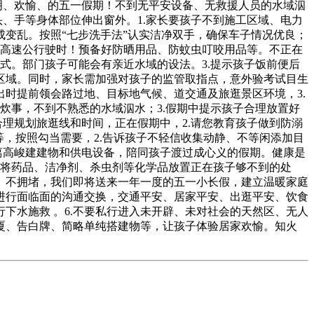
明、欢愉、的五一假期！不到无平安设备、无救援人员的水域泅
、手等身体部位伸出窗外。1.家长要孩子不到施工区域、电力
变乱。按照“七步洗手法”认实洁净双手，确保车子情况优良；
在高速公行驶时！预备好防晒用品、防蚊虫叮咬用品等。不正在
式。部门孩子可能会有亲近水域的设法。3.提示孩子饭前便后
区域。同时，家长需加强对孩子的监管取指点，意外验考试目生
出时提前领会路过地、目标地气候、道交通及旅逛景区环境，3.
炊事，不到不熟悉的水域泅水；3.假期中提示孩子合理放置好
理规划旅逛线和时间，正在假期中，2.请您教育孩子做到防溺
，按照勾当需要，2.告诉孩子不轻信收集动静、不等闲添加目
离高峻建建物和供电设备，陪同孩子渡过成心义的假期。健康是
.将药品、洁净剂、杀虫剂等化学品放置正在孩子够不到的处
、不拥堵，我们即将送来一年一度的五一小长假，建立温暖家庭
进行面临面的沟通交换，交通平安、居家平安、出逛平安、饮食
下水施救 。6.不要私行进入未开辟、未对社会的天然区、无人
厦、告白牌、简略单纯搭建物等，让孩子体验居家欢愉。知火