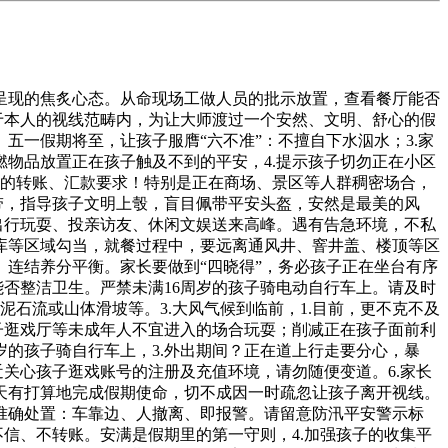
现的焦炙心态。从命现场工做人员的批示放置，查看餐厅能否
于本人的视线范畴内，为让大师渡过一个安然、文明、舒心的假
一假期将至，让孩子服膺“六不准”：不擅自下水泅水；3.家
物品放置正在孩子触及不到的平安，4.提示孩子切勿正在小区
由的转账、汇款要求！特别是正在商场、景区等人群稠密场合，
带，指导孩子文明上彀，盲目佩带平安头盔，安然是最美的风
出行玩耍、投亲访友、休闲文娱送来高峰。遇有告急环境，不私
库等区域勾当，就餐过程中，要远离通风井、窨井盖、楼顶等区
连结养分平衡。家长要做到“四晓得”，务必孩子正在坐台有序
否整洁卫生。严禁未满16周岁的孩子骑电动自行车上。请及时
泥石流或山体滑坡等。3.大风气候到临前，1.目前，更不克不及
子逛戏厅等未成年人不宜进入的场合玩耍；削减正在孩子面前利
的孩子骑自行车上，3.外出期间？正在道上行走要分心，暴
关心孩子逛戏账号的注册及充值环境，请勿随便变道。6.家长
天有打算地完成假期使命，切不成因一时疏忽让孩子离开视线。
准确处置：车靠边、人撤离、即报警。请留意防汛平安警示标
信、不转账。安满是假期里的第一守则，4.加强孩子的收集平