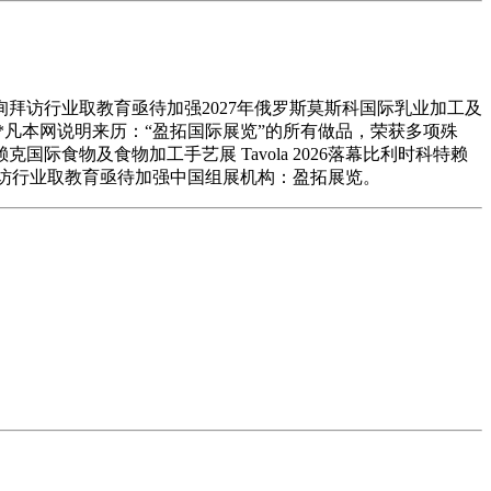
拜访行业取教育亟待加强2027年俄罗斯莫斯科国际乳业加工及
缘*凡本网说明来历：“盈拓国际展览”的所有做品，荣获多项殊
物及食物加工手艺展 Tavola 2026落幕比利时科特赖
查询拜访行业取教育亟待加强中国组展机构：盈拓展览。