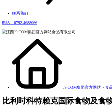
联系我们
电话：0792-4688066
J9.COM集团官方网站
>
食
比利时科特赖克国际食物及食物加