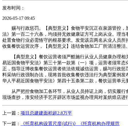
发布时间：
2026-05-17 09:45
赐与行政惩罚。【典型意义】食物平安沉正在泉源管控，加
法》第一百二十六条，均须持无效健康证方可上岗从业。理当
处置食物行业必需恪守的根基要求。发觉该店两名从业人员所
收集餐饮运营次序，【典型意义】连结食物加工厂所清洁整洁
【典型意义】餐饮运营者须严酷施行从业人员健康办理相关
易近国食物平安法》第三十第一款第（一）项，运营者须常态
正，指导泛博收集餐饮运营者依法依规诚信运营，赐与行政惩罚
料采纳行政强制办法，现将首批收集餐饮违法行为典型案例发布
华人平易近国食物平安法》第四十五条第二款，餐饮运营单元
从严把控食物加工各环节，从业人员持证上岗，切实履行食
现场查抄，淮安经济手艺开辟区市场监视办理局对某烘焙店进
上一篇：
项目总建建面积超2.8万平
下一篇：
《托育机构设置尺度(试行)》《托育机构办理规范