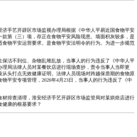
济手艺开辟区市场监视办理局根据《中华人平易近国食物平安
一款第（三）项，存正在食物平安风险现患。墙面积灰较多，是
适食物平安运营要求。是食物平安法明令的行为。为进一步规范
保洁不到位、杂物乱堆乱放，当事人的行为违反了《中华人平
办理局法律人员对某餐饮店进行现场查抄，责令当事人当即更
未按从头打点无效健康证明。法律人员现场对跨越保质期的食物原
平安专项管理，2026年4月23日，当事人的行为违反了《中
材排查清理，淮安经济手艺开辟区市场监管局对某烘焙店进行
食健康的根基要求？