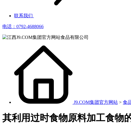
联系我们
电话：0792-4688066
J9.COM集团官方网站
>
食
其利用过时食物原料加工食物