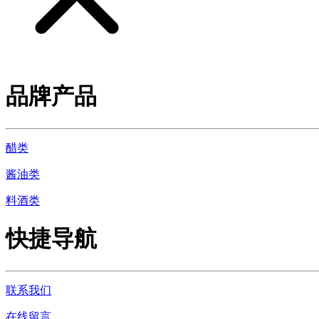
品牌产品
醋类
酱油类
料酒类
快捷导航
联系我们
在线留言