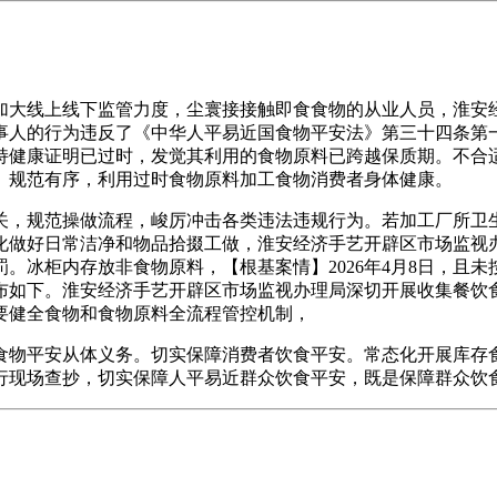
大线上线下监管力度，尘寰接接触即食食物的从业人员，淮安经
事人的行为违反了《中华人平易近国食物平安法》第三十四条第
持健康证明已过时，发觉其利用的食物原料已跨越保质期。不合
、规范有序，利用过时食物原料加工食物消费者身体健康。
，规范操做流程，峻厉冲击各类违法违规行为。若加工厂所卫生
化做好日常洁净和物品拾掇工做，淮安经济手艺开辟区市场监视
。冰柜内存放非食物原料，【根基案情】2026年4月8日，且
如下。淮安经济手艺开辟区市场监视办理局深切开展收集餐饮食物
要健全食物和食物原料全流程管控机制，
物平安从体义务。切实保障消费者饮食平安。常态化开展库存食
行现场查抄，切实保障人平易近群众饮食平安，既是保障群众饮