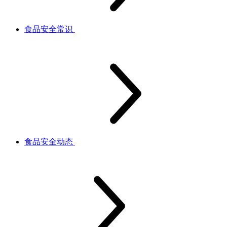
食品安全常识
食品安全动态