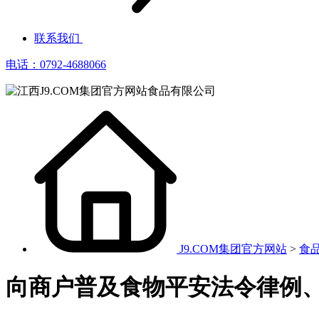
联系我们
电话：0792-4688066
J9.COM集团官方网站
>
食
向商户普及食物平安法令律例