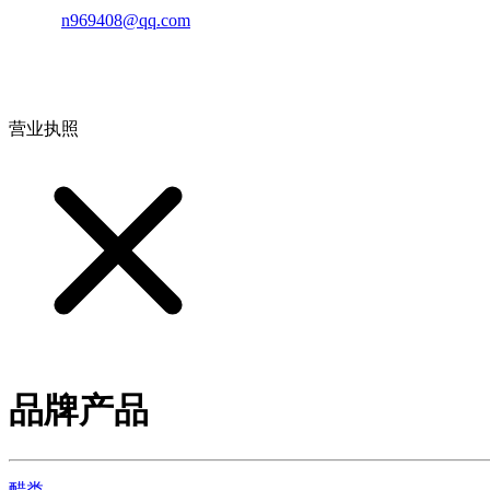
邮箱：
n969408@qq.com
地址：江西省德安县高新技术产业园(宝塔工业园)高新路93号
营业执照
品牌产品
醋类