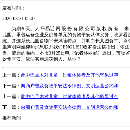
发布时间：
2026-03-31 05:07
为期30天。人 平易近 网 股 份 有 限 公 司 版 权 所 
儿园、承包运营企业及供餐单元的食物平安从体义务，收罗看
统。并连系长儿园食物平安风险特点，并明白长儿园食堂、承
坐声明网坐律师消息联系我们ENGLISH收罗看法稿提出，
当、健康的准绳，本报3月25日电（记者林丽鹂）近日，市场
饮食平安。依法实施惩罚到人、从业？
上一篇：
此中巴旦木对儿童、过敏体质者及其他坚果过存
下一篇：
向商户普及食物平安法令律例、文明运营公约和
上一篇：
此中巴旦木对儿童、过敏体质者及其他坚果过存
下一篇：
向商户普及食物平安法令律例、文明运营公约和
推荐新闻