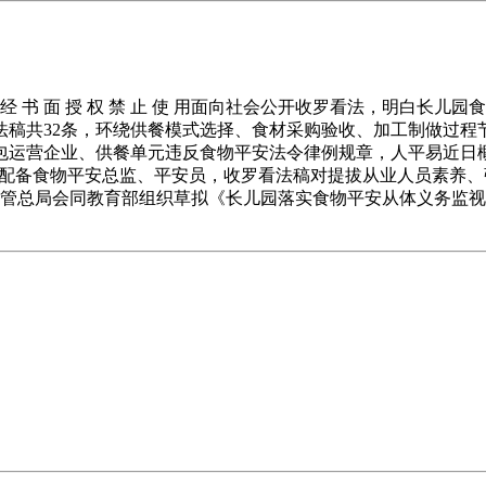
有 ，未 经 书 面 授 权 禁 止 使 用面向社会公开收罗看法，
法稿共32条，环绕供餐模式选择、食材采购验收、加工制做过程
包运营企业、供餐单元违反食物平安法令律例规章，人平易近日
依法配备食物平安总监、平安员，收罗看法稿对提拔从业人员素养
监管总局会同教育部组织草拟《长儿园落实食物平安从体义务监