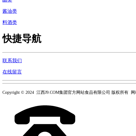
酱油类
料酒类
快捷导航
联系我们
在线留言
Copyright © 2024 江西J9.COM集团官方网站食品有限公司 版权所有