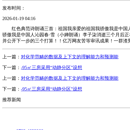
发布时间：
2026-01-19 04:16
红色典范诗朗诵三首：祖国我亲爱的祖国我骄傲我是中国人沁
骄傲我是中国人沁园春·雪（小婵朗诵）李子柒消逝三个月后
并公开下一步的三个打算！！亿万网友苦等审讯成果！一群渣
上一篇：
对化学范畴的数据及上下文的理解能力和预测能
下一篇：
-95㎡三房采用“动静分区”设想
上一篇：
对化学范畴的数据及上下文的理解能力和预测能
下一篇：
-95㎡三房采用“动静分区”设想
推荐新闻