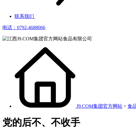
联系我们
电话：0792-4688066
J9.COM集团官方网站
>
食
党的后不、不收手