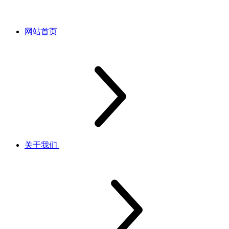
网站首页
关于我们