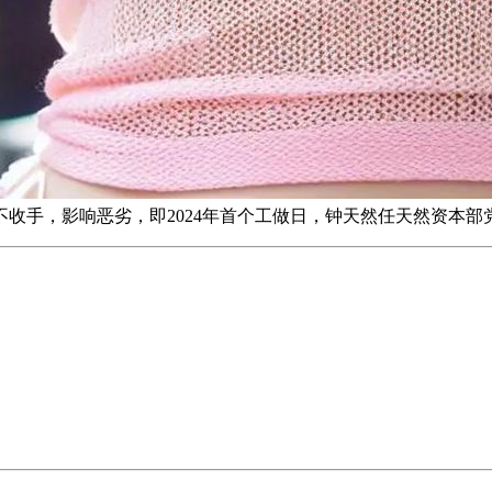
收手，影响恶劣，即2024年首个工做日，钟天然任天然资本部