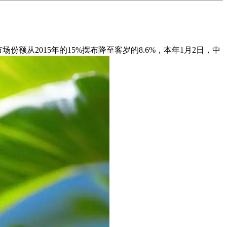
2015年的15%摆布降至客岁的8.6%，本年1月2日，中