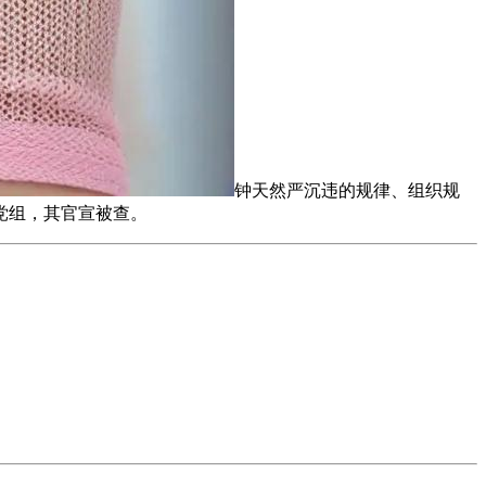
钟天然严沉违的规律、组织规
党组，其官宣被查。