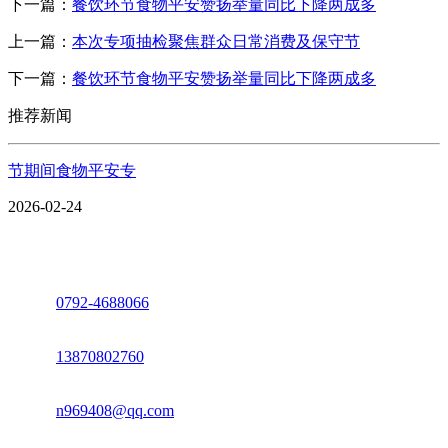
下一篇：
餐饮环节食物平安赞扬举量同比下降两成多
上一篇：
本次专项抽检聚焦群众日常消费及保守节
下一篇：
餐饮环节食物平安赞扬举量同比下降两成多
推荐新闻
节期间食物平安专
2026-02-24
座机：
0792-4688066
电话：
13870802760
邮箱：
n969408@qq.com