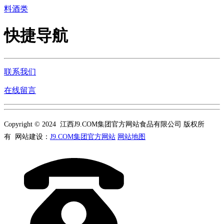
料酒类
快捷导航
联系我们
在线留言
Copyright © 2024 江西J9.COM集团官方网站食品有限公司 版权所
有 网站建设：
J9.COM集团官方网站
网站地图