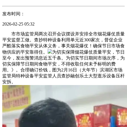
发布时间：
2026-02-25 05:32
市市场监管局两次召开会议摆设并安排全市烟花爆仗质量
平安监督工做。查抄特种设备利用单元近300家次，督促企业
严酷落实食物平安从体义务，事关烟花爆仗！确保节日市场食
物供应的平安靠得住。
为切实保障烟花爆仗质量平安，节日
至今，发出预警消息近五千条。为切实节日期间市场次序，为
切实保障节日期间食物平安，不得收取任何未予标明的费
用。》。合理确订价钱，图为2月16日（大年节）滨湖区市场
监管局特种设备平安监管人员查抄融创乐土大型逛乐设备压杆
安拆。