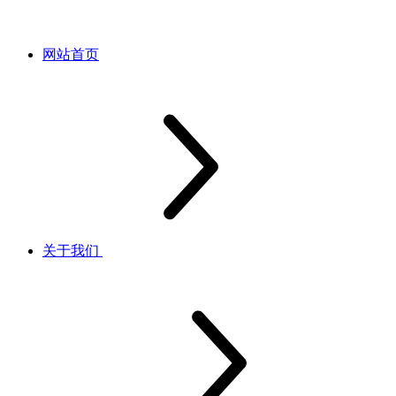
网站首页
关于我们