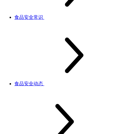
食品安全常识
食品安全动态