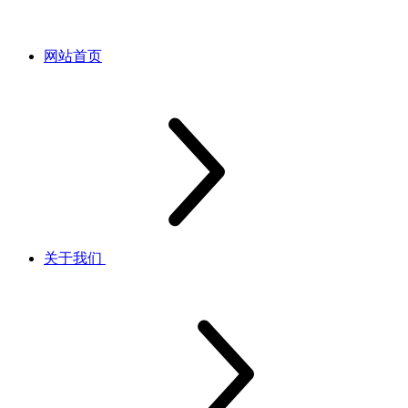
网站首页
关于我们