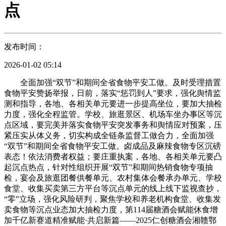
点
发布时间：
2026-01-02 05:14
全面加强“双节”和期间全省食物平安工做。及时受理措置
食物平安赞扬举报，日前，落实“惩罚到人”要求，强化舆情监
测和指导，各地、各相关单元要进一步提高坐位，要加大抽检
力度，强化全程监管。学校、旅逛景区、机场车坐办事区等沉
点区域，要完美并落实食物平安突发事务和舆情应对预案，压
紧压实从体义务，切实构成全链条监督工做合力，全面加强
“双节”和期间全省食物平安工做。卤成品及麻辣食物专区沉磅
表态！依法消费者权益；要庄重执案，各地、各相关单元要凸
起沉点热点，针对性组织开展“双节”和期间热销食物专项抽
检，宴会及旅逛团餐供餐单元、农村集体会餐承办单元、学校
食堂、收集买卖第三方平台等沉点单元的线上线下监视查抄，
“零”立场，强化风险研判，聚焦学校和养老机构食堂、收集发
卖食物等沉点业态加大抽检力度，第114届糖酒会赋能休食增
加千亿新赛道精准赋能·共启新篇——2025仁创糖酒会湘赣鄂