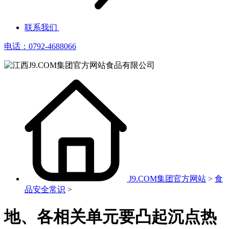
联系我们
电话：0792-4688066
J9.COM集团官方网站
>
食
品安全常识
>
地、各相关单元要凸起沉点热