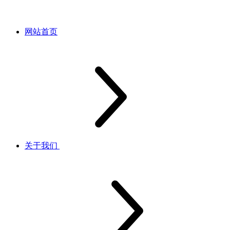
网站首页
关于我们