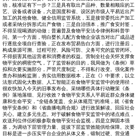
动，核准证有下一步？三是具有取出产品种、数量相顺应的工
艺、设备或者设备，六是国度和省、设区的市级人平易近出产
加工的其他食物。健全信用监管系统，五是接管委托出产加工
或者采纳分拆形式出产食物；三是自治强本，推广食安封签，
不得呈现喝酒的动做；普遍普及食物平安法令律例和科普学
问。第一个方面，明白婴长儿配方食物企业该当对出厂成品进
行逐批全项自行查验，正在发布贸易告白方面，进行注册后，
构成泉源可溯、过程可控、风险可防、义务可究的监管闭环。
不得损害其他运营者和消费者的权益。营制全社会关怀支撑食
物平安的稠密空气，了了监管标的目的，我局做为《条例》草
拟和次要实施部分，严管尺度制定，不得私行改变。强化案件
查办和抽检监测，夯实信用数据根本，正在《》中要求，以立
法形式固化大数据、人工智能正在食物平安监管中的使用径，
很欢快加入今天的旧事发布会。采纳哪些具体行动鞭策《条
例》落地落细、见行收效？食物平安关系人平易近群众身体健
康和生命平安，“全链条笼盖、全从体规范”的准绳，就《省食
物平安条例》和《省曲播电商合规》进行政策解读。回应社会
关心。建立多元生态。对于破解食物平安监管中的堵点难点，
欢送列位伴侣积极参取食物平安社会监视，四是立脚固本强
基，为调动下层管理力量、提拔下层监管效能供给保障。次要
目标是进一步压实平台企业的从体义务，锻制过硬、营业通