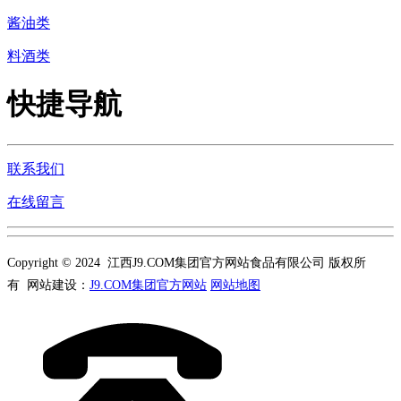
酱油类
料酒类
快捷导航
联系我们
在线留言
Copyright © 2024 江西J9.COM集团官方网站食品有限公司 版权所
有 网站建设：
J9.COM集团官方网站
网站地图