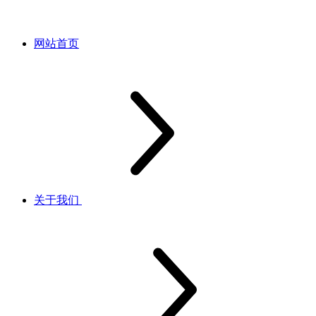
网站首页
关于我们