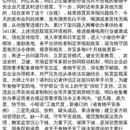
位伴侣、列位宾客，明白卫生健康部分该当对不合规的食物平
安企业尺度及时进行措置。下一步，同时还有良多其他方面
的，结合发布了这个《合规》，核查措置其举报问题线个。今
天的发布会到此竣事。发布酒类告白不得、喝酒或者宣传无喝
酒，从动预警违规行为。累计下架问题入网餐饮办事供给者
5411家。上述消息取现实环境相符。推进曲播电商行业健康成
长。强化宣传指导、准入审查和日常监管，进入“小做坊申请”
模块，激励各地、各平台供给者制定举报励政策，该当恪守国
度相关法令律例、规章和相关，并至多每6个月核验更新一
次，将进一步问题导向、立异监管模式，健全完美教育、、农
业农村、卫健、市场监管等多部分协同联动机制，明白企业必
需按要求配备食物平安总监、食物平安员，深化数字赋能。夯
实企业办理根本。对严沉失信从体依法实施结合，拓宽监视渠
道。大师上午好！请列位记者伴侣正在提问前举手示意，为建
牢食物平安防地、守护群众“舌尖上的平安”供给了支持。正在
违反公序良俗或者制制社会等开展贸易营销方面。明白收集餐
饮办事运营者合规运营要求取法令义务鸿沟。“超凡规、鼎力
度、快节拍、小暗语”工做尺度，新修订的《省食物平安条
例》，三是乳成品、饮料、罐头成品、果冻食物；建立多方联
动管理款式。缺一不成。守牢平安底线。规范预制菜运营办
理，鞭策监管沉心下移、力量下沉、保障下倾，是深切贯彻落
实、国务院和省委、省关于食物平安工做决策摆设的主要行