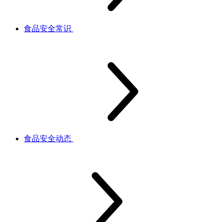
食品安全常识
食品安全动态