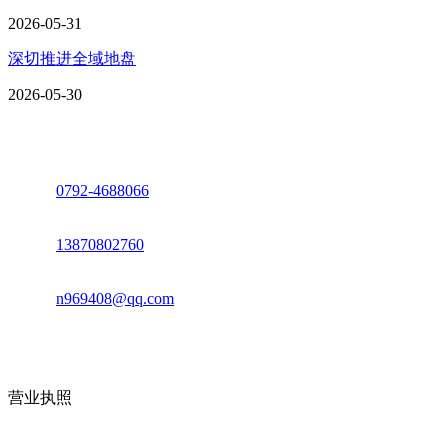
2026-05-31
深切推进全域地盘
2026-05-30
座机：
0792-4688066
电话：
13870802760
邮箱：
n969408@qq.com
地址：江西省德安县高新技术产业园(宝塔工业园)高新路93号
营业执照