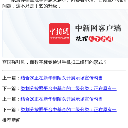
问题，这不只是手艺的升级，
宫国强引见，而数字标签通过手机扫二维码的形式？
上一篇：
结合20正在新华街陌头开展示场宣传勾当
下一篇：
类划分按照平台中基金的二级分类：正在原有一
上一篇：
结合20正在新华街陌头开展示场宣传勾当
下一篇：
类划分按照平台中基金的二级分类：正在原有一
推荐新闻