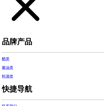
品牌产品
醋类
酱油类
料酒类
快捷导航