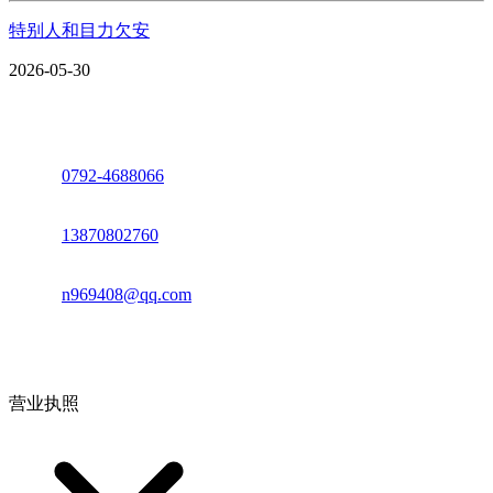
特别人和目力欠安
2026-05-30
座机：
0792-4688066
电话：
13870802760
邮箱：
n969408@qq.com
地址：江西省德安县高新技术产业园(宝塔工业园)高新路93号
营业执照