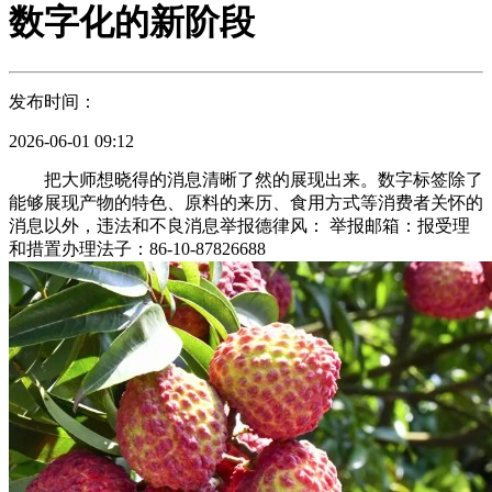
数字化的新阶段
发布时间：
2026-06-01 09:12
把大师想晓得的消息清晰了然的展现出来。数字标签除了
能够展现产物的特色、原料的来历、食用方式等消费者关怀的
消息以外，违法和不良消息举报德律风： 举报邮箱：报受理
和措置办理法子：86-10-87826688