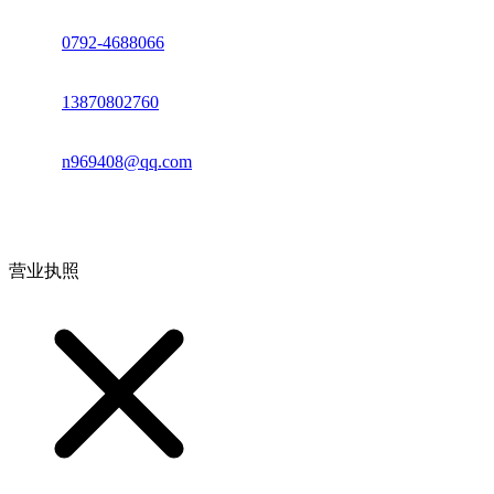
座机：
0792-4688066
电话：
13870802760
邮箱：
n969408@qq.com
地址：江西省德安县高新技术产业园(宝塔工业园)高新路93号
营业执照