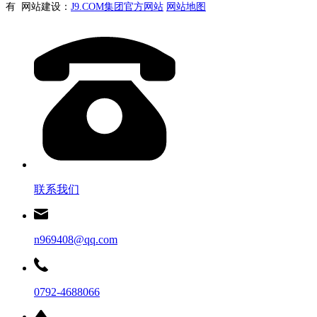
有 网站建设：
J9.COM集团官方网站
网站地图
联系我们
n969408@qq.com
0792-4688066