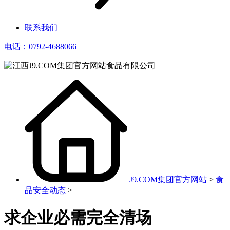
联系我们
电话：0792-4688066
J9.COM集团官方网站
>
食
品安全动态
>
求企业必需完全清场