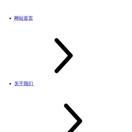
网站首页
关于我们