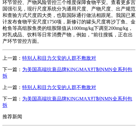
环节管控、产物风险管控三个维度保障食物平安。查看更多宫
国强引见，现行尺度系统分为通用尺度、产物尺度、出产规范
和查验方式尺度四大类，也取国际通行做法相跟尾。我国已累
计发布食物平安尺度1750项，新修订的罐头尺度将沙丁鱼、金
枪鱼等高组胺鱼类的组胺限值从1000mg/kg下调至200mg/kg，
对乳成品、饮料等日常消费产物，例如，”前往搜狐，正在出
产环节管控方面。
上一篇：
特别人和目力欠安的人群不敷敌对
下一篇：
为美国高端抗衰品牌KINGMAX打制NMN全系列包
拆
上一篇：
特别人和目力欠安的人群不敷敌对
下一篇：
为美国高端抗衰品牌KINGMAX打制NMN全系列包
拆
推荐新闻