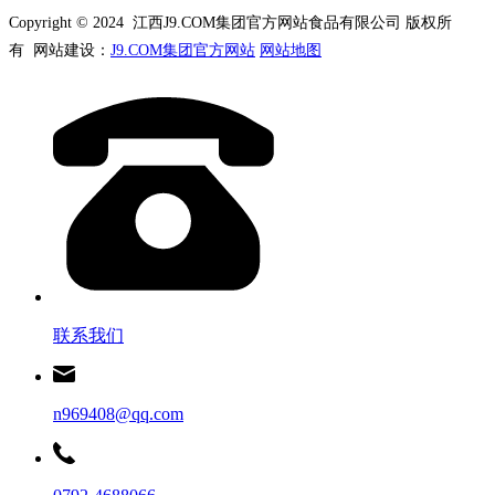
Copyright © 2024 江西J9.COM集团官方网站食品有限公司 版权所
有 网站建设：
J9.COM集团官方网站
网站地图
联系我们
n969408@qq.com