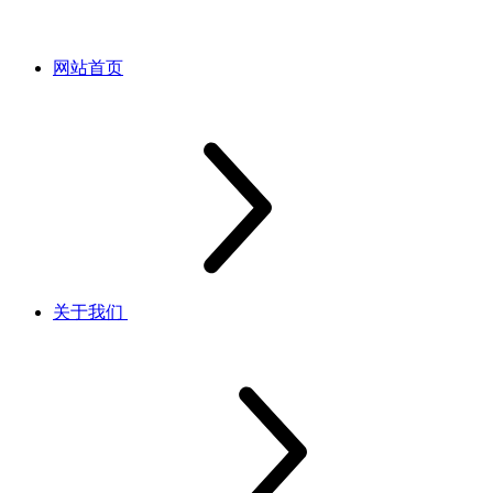
网站首页
关于我们