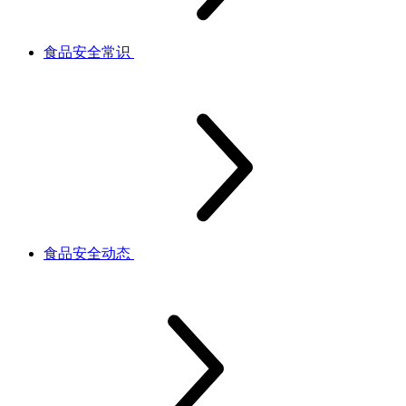
食品安全常识
食品安全动态