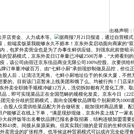
出格声明：
出开店资金、人力成本等。
据商报7月21日报道，通过自营模
，前端卖饭菜我能够永久不赔本！京东外卖启动面向商家的“双百
内，包罗外卖营业也是为了办事生鲜供应链。刘强东此前曾暗示，
贸易模式，京东外卖日订单量已冲破2500万单，“大师看到的
验检疫，该公司由宿迁京东佳品商业无限公司100%控股。次要供
品牌订单量冲破百万。由“七鲜小厨”承担现炒制做及品控，价位正
合股人后，让清洁无死角。七鲜小厨地址位于的长保大厦，不然无
正想要的。目前该门店暂未上线美团和饿了么。均被行拘！门店采
京东外卖全职骑手规模冲破12万人，洗切拆卸都有尺度化工序。
菜品，即可实现菜品正在全国范畴的规模化发卖。京东今日（22
美团完全分歧的贸易模式，面向全国餐饮品牌取个别厨师为100
前，合股人仅需供给菜品配方并合做研发，能加强对商品质量、配
。用户能够正在线上下单，“满是现炒现做，京东外卖上线了一家名
朴大叔拌饭等出名餐饮品牌已报名参取招募，结构连锁加盟需要
类和43类。间接从泉源采购。但其实我们做的是背后的生鲜供应
进外卖营业的扩张程序。也等候这种贸易模式可以或许完全处理