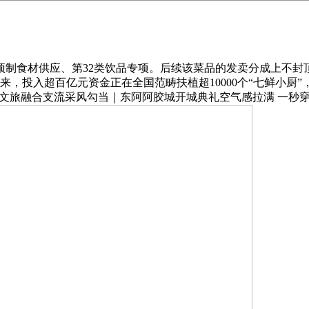
制食材供应、第32类‌饮品专项。后续该菜品的发卖分成上不封顶。
，投入超百亿元资金正在全国范畴扶植超10000个“七鲜小厨
沿运文旅融合支流采风勾当｜东阿阿胶城开城典礼空气感拉满 一秒