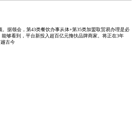
据领会，第43类‌餐饮办事从体+第35类‌加盟取贸易办理是必
”，能够看到，平台新投入超百亿元搀扶品牌商家。将正在3年
穿越古今