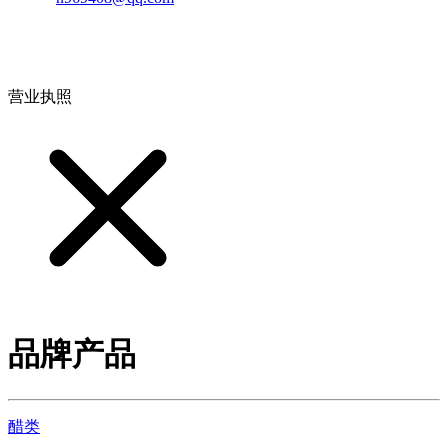
地址：江西省德安县高新技术产业园(宝塔工业园)高新路93号
营业执照
品牌产品
醋类