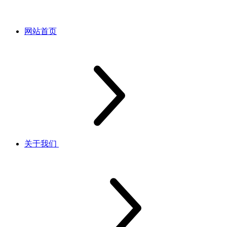
网站首页
关于我们