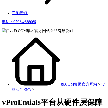
联系我们
电话：0792-4688066
J9.COM集团官方网站
>
食
品安全动态
>
vProEntials平台从硬件层保障