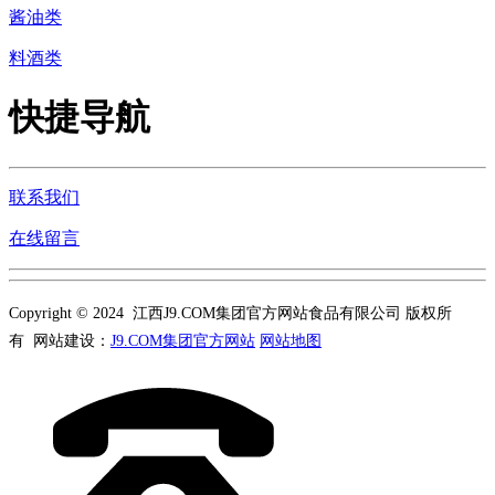
酱油类
料酒类
快捷导航
联系我们
在线留言
Copyright © 2024 江西J9.COM集团官方网站食品有限公司 版权所
有 网站建设：
J9.COM集团官方网站
网站地图