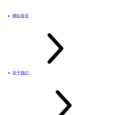
网站首页
关于我们