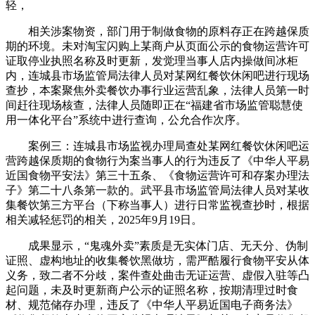
轻，
相关涉案物资，部门用于制做食物的原料存正在跨越保质
期的环境。未对淘宝闪购上某商户从页面公示的食物运营许可
证取停业执照名称及时更新，发觉理当事人店内操做间冰柜
内，连城县市场监管局法律人员对某网红餐饮休闲吧进行现场
查抄，本案聚焦外卖餐饮办事行业运营乱象，法律人员第一时
间赶往现场核查，法律人员随即正在“福建省市场监管聪慧使
用一体化平台”系统中进行查询，公允合作次序。
案例三：连城县市场监视办理局查处某网红餐饮休闲吧运
营跨越保质期的食物行为案当事人的行为违反了《中华人平易
近国食物平安法》第三十五条、《食物运营许可和存案办理法
子》第二十八条第一款的。武平县市场监管局法律人员对某收
集餐饮第三方平台（下称当事人）进行日常监视查抄时，根据
相关减轻惩罚的相关，2025年9月19日。
成果显示，“鬼魂外卖”素质是无实体门店、无天分、伪制
证照、虚构地址的收集餐饮黑做坊，需严酷履行食物平安从体
义务，致二者不分歧，案件查处曲击无证运营、虚假入驻等凸
起问题，未及时更新商户公示的证照名称，按期清理过时食
材、规范储存办理，违反了《中华人平易近国电子商务法》