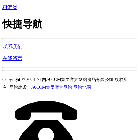
料酒类
快捷导航
联系我们
在线留言
Copyright © 2024 江西J9.COM集团官方网站食品有限公司 版权所
有 网站建设：
J9.COM集团官方网站
网站地图