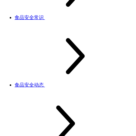
食品安全常识
食品安全动态