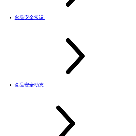
食品安全常识
食品安全动态