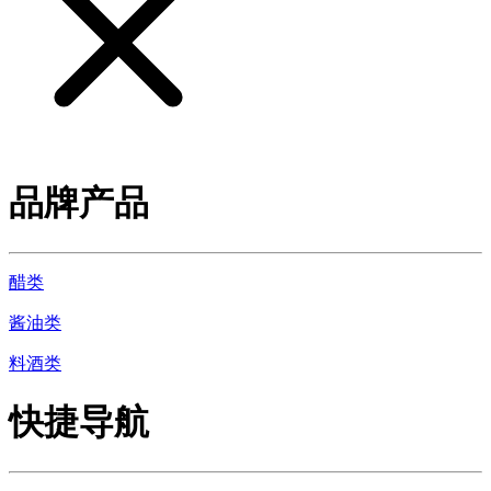
品牌产品
醋类
酱油类
料酒类
快捷导航