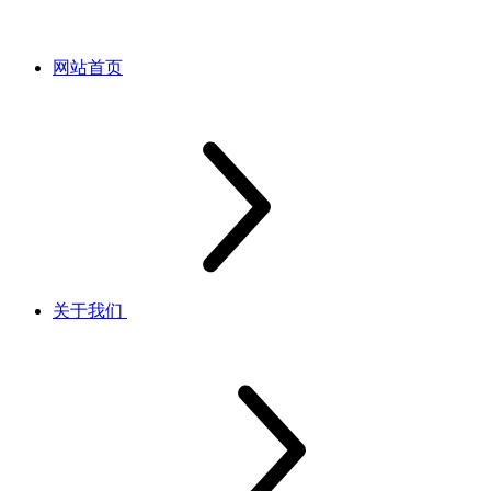
网站首页
关于我们