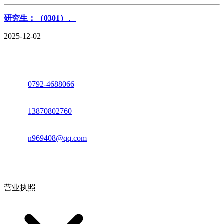
研究生：（0301）、
2025-12-02
座机：
0792-4688066
电话：
13870802760
邮箱：
n969408@qq.com
地址：江西省德安县高新技术产业园(宝塔工业园)高新路93号
营业执照