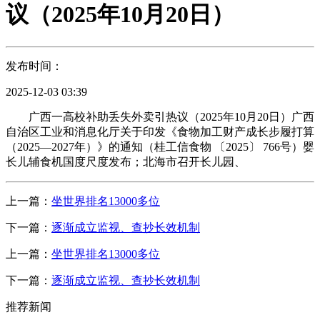
议（2025年10月20日）
发布时间：
2025-12-03 03:39
广西一高校补助丢失外卖引热议（2025年10月20日）广西
自治区工业和消息化厅关于印发《食物加工财产成长步履打算
（2025—2027年）》的通知（桂工信食物 〔2025〕 766号）婴
长儿辅食机国度尺度发布；北海市召开长儿园、
上一篇：
坐世界排名13000多位
下一篇：
逐渐成立监视、查抄长效机制
上一篇：
坐世界排名13000多位
下一篇：
逐渐成立监视、查抄长效机制
推荐新闻