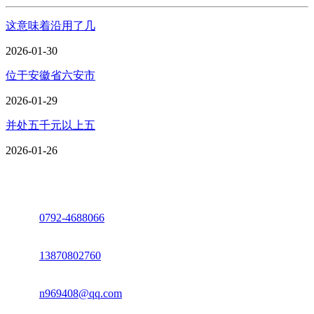
这意味着沿用了几
2026-01-30
位于安徽省六安市
2026-01-29
并处五千元以上五
2026-01-26
座机：
0792-4688066
电话：
13870802760
邮箱：
n969408@qq.com