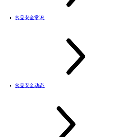
食品安全常识
食品安全动态