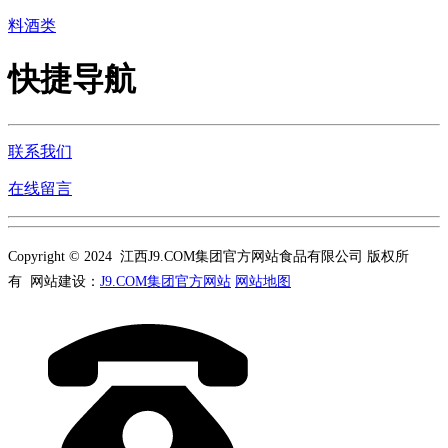
料酒类
快捷导航
联系我们
在线留言
Copyright © 2024 江西J9.COM集团官方网站食品有限公司 版权所
有 网站建设：
J9.COM集团官方网站
网站地图