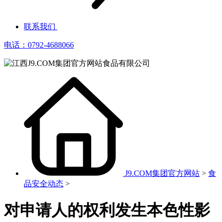
联系我们
电话：0792-4688066
J9.COM集团官方网站
>
食
品安全动态
>
对申请人的权利发生本色性影