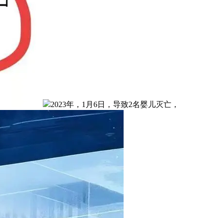
2023年，1月6日，导致2名婴儿灭亡，