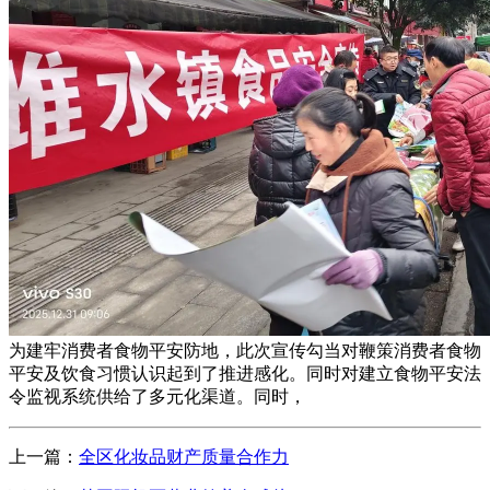
为建牢消费者食物平安防地，此次宣传勾当对鞭策消费者食物
平安及饮食习惯认识起到了推进感化。同时对建立食物平安法
令监视系统供给了多元化渠道。同时，
上一篇：
全区化妆品财产质量合作力