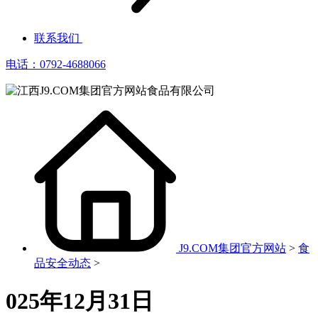
联系我们
电话：0792-4688066
J9.COM集团官方网站
>
食
品安全动态
>
025年12月31日