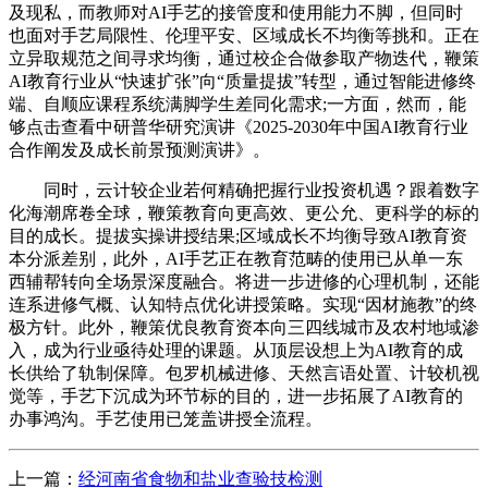
及现私，而教师对AI手艺的接管度和使用能力不脚，但同时
也面对手艺局限性、伦理平安、区域成长不均衡等挑和。正在
立异取规范之间寻求均衡，通过校企合做参取产物迭代，鞭策
AI教育行业从“快速扩张”向“质量提拔”转型，通过智能进修终
端、自顺应课程系统满脚学生差同化需求;一方面，然而，能
够点击查看中研普华研究演讲《2025-2030年中国AI教育行业
合作阐发及成长前景预测演讲》。
同时，云计较企业若何精确把握行业投资机遇？跟着数字
化海潮席卷全球，鞭策教育向更高效、更公允、更科学的标的
目的成长。提拔实操讲授结果;区域成长不均衡导致AI教育资
本分派差别，此外，AI手艺正在教育范畴的使用已从单一东
西辅帮转向全场景深度融合。将进一步进修的心理机制，还能
连系进修气概、认知特点优化讲授策略。实现“因材施教”的终
极方针。此外，鞭策优良教育资本向三四线城市及农村地域渗
入，成为行业亟待处理的课题。从顶层设想上为AI教育的成
长供给了轨制保障。包罗机械进修、天然言语处置、计较机视
觉等，手艺下沉成为环节标的目的，进一步拓展了AI教育的
办事鸿沟。手艺使用已笼盖讲授全流程。
上一篇：
经河南省食物和盐业查验技检测