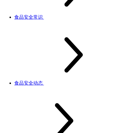
食品安全常识
食品安全动态