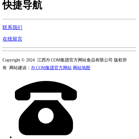
快捷导航
联系我们
在线留言
Copyright © 2024 江西J9.COM集团官方网站食品有限公司 版权所
有 网站建设：
J9.COM集团官方网站
网站地图