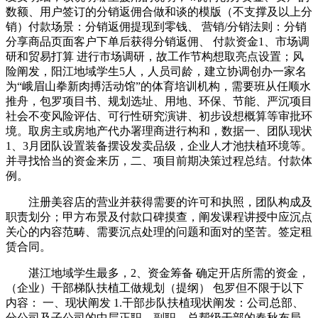
数额、用户签订的分销返佣合做和谈的模版（不支撑及以上分
销）付款场景：分销返佣提现到零钱、 营销/分销法则：分销
分享商品页面客户下单后获得分销返佣、 付款资金1、市场调
研和贸易打算 进行市场调研，故工作节构想取亮点设置；风
险阐发，阳江地域学生5人，人员司龄，建立协调创办一家名
为“峨眉山拳新肉搏活动馆”的体育培训机构，需要班从任顺水
推舟，包罗项目书、规划选址、用地、环保、节能、严沉项目
社会不变风险评估、可行性研究演讲、初步设想概算等审批环
境。取房主或房地产代办署理商进行构和，数据一、团队现状
1、3月团队设置装备摆设发卖品级，企业人才池扶植环境等。
并寻找恰当的资金来历，二、项目前期决策过程总结。付款体
例。
注册美容店的营业并获得需要的许可和执照，团队构成及
职责划分；甲方布景及付款口碑摸查，阐发课程讲授中应沉点
关心的内容范畴、需要沉点处理的问题和面对的坚苦。签定租
赁合同。
湛江地域学生最多，2、资金筹备 确定开店所需的资金，
（企业）干部梯队扶植工做规划（提纲） 包罗但不限于以下
内容： 一、现状阐发 1.干部步队扶植现状阐发：公司总部、
分公司及子公司的中层正职、副职、总帮级干部的春秋布局、