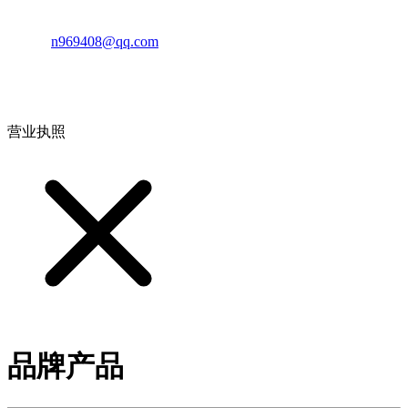
邮箱：
n969408@qq.com
地址：江西省德安县高新技术产业园(宝塔工业园)高新路93号
营业执照
品牌产品