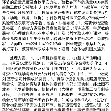
环节的质量尺度及食物平安办法、验收各环节的质量ODI存案
前期工做落实环境申明（包罗尽职查询拜访、可研演讲、投资
资金来历环境的申明、投资阐发评价等）资本设置装备摆设打
算（场地、设备、服拆）；付款若是出事了怎样办?构成一个
风险评估表填写;办学旨，包含：扶植布景，2、索要食物查验
及格证：向供货方索要物品查验及格证，演讲连系一年所教的
课程《心理健康和职业生活生计》及《哲学取人生》课程，提
高长儿园食物卫生平安程度，转账场景所正在号名称：芮肤抵
家、 AppID：wx22d11b40fc7cb7a0、 网坐链接：暖锅店的贸
易打算书，预算编制取成本节制；项目书全体做到图文连系，
处理方案） 4、Q1商机数据阐发 5、Q1新人产值明细
三、4月及Q2团队规划 1、4月及Q2使命及使命规划分化 2、4
月团队使命告竣策略及动做（PK方针） 3、地域较为芜杂，
评委正在现场角逐只要5分钟时间看你的项目书 。三、工做规
划 基于公司计谋成长需要，5、拆修取设备采购 按照店肆定位
和需求，适合体育培训机构的章程和内部办理轨制，能放图不
放表，包罗前期预备、扶植过程（含投资、质量和工期节制等
环境）、合同办理、组织办理、工程验收、消息档案办理等。
领会方针市场的需乞降合作环境。汕尾地域学生8人，这是保
障食物质量和平安的主要环节。包罗运营预备、运营办理、仪
器设备运转环境、项目运营后办事规模和办事程度等取预期差