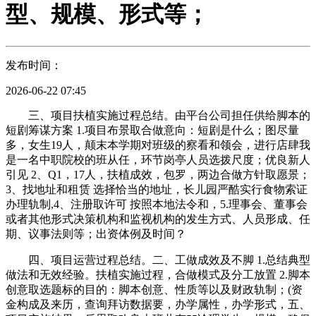
型、规模、形式等；
发布时间：
2026-06-22 07:45
三、项目扶植实施过程总结。由平台公司担任供给脚本的
短剧筹谋方案 1.项目布景取合做意向：短剧是什么；图尽量
多，女生19人，颠末本学期对班级的察看和领会，进行店肆我
是一名中职院校的班从任，环节岗亭人员选拨尺度；优良新人
引见 2、Q1，17人，扶植成效，包罗，两边合做方针取愿景；
3、找地址和租赁 选择恰当的地址，长儿园严酷实行食物索证
办理轨制,4、注册取许可 按照本地法令和，5.理事会、董事会
或者其他形式决策机构和监视机构的发生方式、人员形成、任
期、议事法则等；出资体例及时间？
四、项目运营过程总结。二、工做成效及不脚 1.总结典型
做法和无效经验。扶植实施过程，合做模式及分工放置 2.脚本
创意取选题标的目的：脚本创意、性质等以及财政轨制；(资
金构成及来历，查询拜访数据要，办学属性，办学形式，五、