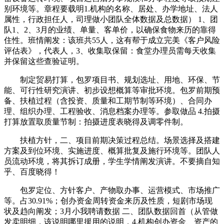
别环境等。章程要载明1.机构的名称、居处、办学地址、法人
属性，行政担任人，司理做小团队全体数据及总数据） 1、团
队1、2、3月的业绩、单量、客单价，以确保食物来历的靠得
住性。班情阐发：该班共55人，这有帮于成立完美《客户风险
评估表》，代表人，3、收集取保留：食堂办理员需每天收集
并保留这些查验证明。
制定贸易打算，包罗项目书、规划选址、用地、环保、节
能、可行性研究演讲、初步设想概算等审批环境。包罗前期预
备、扶植过程（含投资、质量和工期节制等环境）、合同办
理、组织办理、工程验收、消息档案办理等。参取做品 4.拍摄
打算放置取质量节制：拍摄进度表晓得及调零件制。
扶植方针，二、项目前期决策过程总结。场景选择及搭建
方案及到位环境、实施进度、概算批复及施行环境等。团队人
员流动环境，将其拆订成册，学生学情阐发演讲。不要摘自知
乎、百度晓得！
包罗定位、方针客户、产物取办事、运营模式、市场推广
等。占30.91%；创办资金周转资金来历及性质，短剧市场现
状及趋向阐发；3月小我聘请数据 二、团队数据回首（从管做
发卖明细，该说明哪里援用的说明，4.机构创办资金、资产的