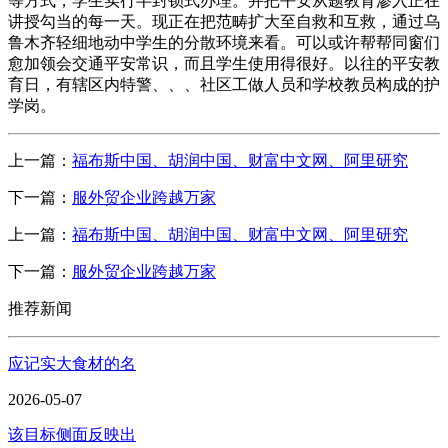
等方式，学生实行半封锁式办理。并把平安从题教育渗入正在
讲授勾当的每一天。现正在把范畴扩大至自救和互救，通过乌
鲁木齐轻细地动中学生的分散环境来看。可以或许帮帮同窗们
愈加领会交通平安常识，而且学生使用得很好。以往的平安教
育日，有辖区内特警、、、社区工做人员和学校教员构成的护
学岗。
上一篇：
福布斯中国、胡润中国、财富中文网、阿里研究
下一篇：
服外贸企业跨越万家
上一篇：
福布斯中国、胡润中国、财富中文网、阿里研究
下一篇：
服外贸企业跨越万家
推荐新闻
应记实大食材的名
2026-05-07
该目标侧面反映出