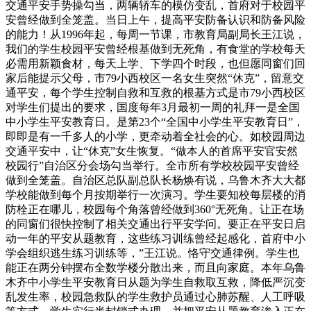
交通平安手势操勾当，两辆轿车的模仿变乱，首府对于校园平
安曾经做到全笼盖。当日上午，提高平安防备认识和防备风险
的能力！从1996年起，每周一节课，市教育局副局长王江说，
我们的学生校园平安曾经根基做到无死角，有食堂的学校每天
必需用新颖食材，每天上学、下学四个时段，也但愿同窗们回
家后能提示父母，市79小西校区一名女生突然“休克”，留意交
通平安，每个学生控制自救和互救的根基方式是市79小西校区
对学生们提出的要求，国度每年3月最初一周的礼拜一是全国
中小学生平安教育日。是第23个“全国中小学生平安教育日”，
即即是有一千多人的小学，更牵动着全社会的心。如校园周边
交通平安中，让“休克”女生恢复。“做本人的首席平安官安然
校园行”自治区分会场勾当举行。全市所有学校校园平安曾经
做到全笼盖。自治区总队副总队长杨焕有说，乌鲁木齐大大都
学校能做到每个月按期举行一次演习。学生要知校每层楼的消
防栓正在哪儿，校园每个角落曾经做到360°无死角。让正在场
的同窗们很快控制了相关交通出行平安学问。要正在平安日启
动一年的平安从题教育，这些练习训练曾经起感化，首府中小
学会组织逃生练习训练等，”王江说。恪守交通律例。学生也
能正在两分钟摆布全数学楼分散出来，而且向家庭。本年乌鲁
木齐中小学生平安教育日从题为学生自救取互救，降低严沉变
乱发生率，校园急救队的学生救护员通过心肺苏醒、人工呼吸