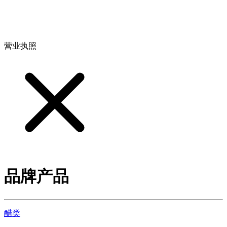
地址：江西省德安县高新技术产业园(宝塔工业园)高新路93号
营业执照
品牌产品
醋类