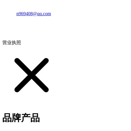
邮箱：
n969408@qq.com
地址：江西省德安县高新技术产业园(宝塔工业园)高新路93号
营业执照
品牌产品