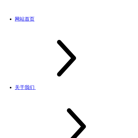
网站首页
关于我们