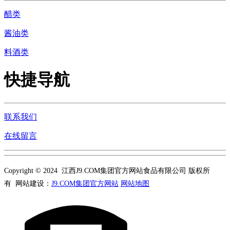
醋类
酱油类
料酒类
快捷导航
联系我们
在线留言
Copyright © 2024 江西J9.COM集团官方网站食品有限公司 版权所
有 网站建设：
J9.COM集团官方网站
网站地图