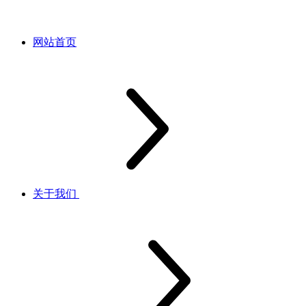
网站首页
关于我们