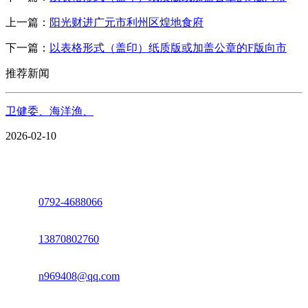
上一篇：
阳光财进广元市利州区煌地食府
下一篇：
以表格形式（盖印）纸质版或加盖公章的F版向市
推荐新闻
卫健委、海洋渔、
2026-02-10
座机：
0792-4688066
电话：
13870802760
邮箱：
n969408@qq.com