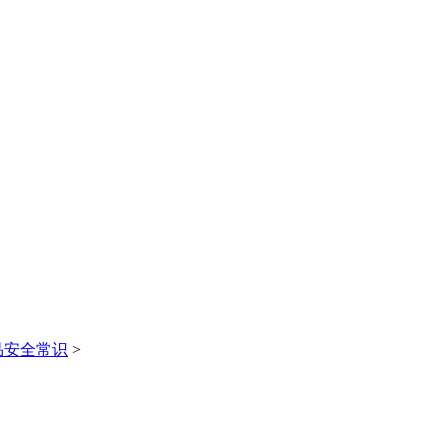
品安全常识
>