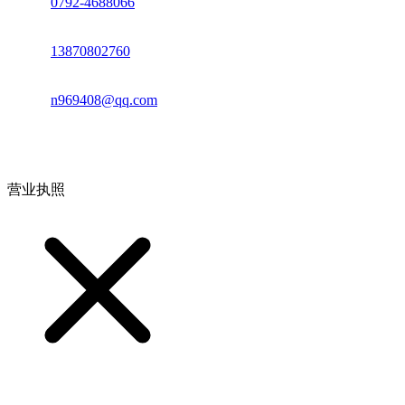
座机：
0792-4688066
电话：
13870802760
邮箱：
n969408@qq.com
地址：江西省德安县高新技术产业园(宝塔工业园)高新路93号
营业执照