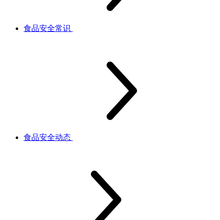
食品安全常识
食品安全动态