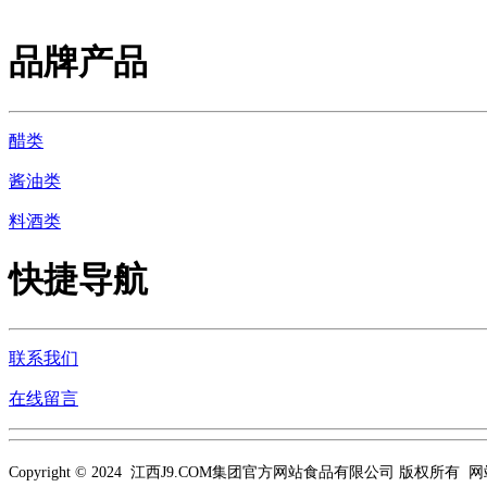
品牌产品
醋类
酱油类
料酒类
快捷导航
联系我们
在线留言
Copyright © 2024 江西J9.COM集团官方网站食品有限公司 版权所有