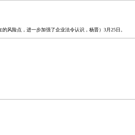
风险点，进一步加强了企业法令认识，杨晋）3月25日。