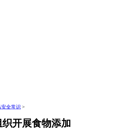
品安全常识
>
组织开展食物添加