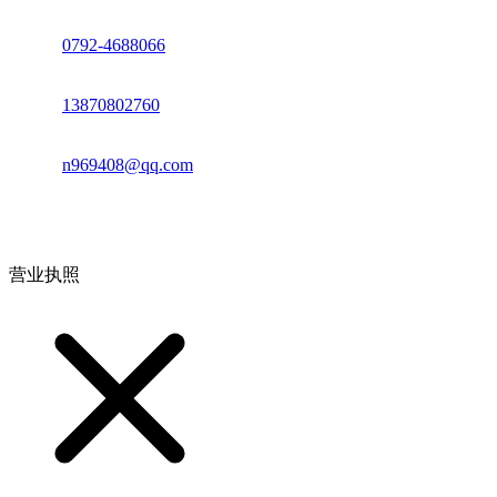
座机：
0792-4688066
电话：
13870802760
邮箱：
n969408@qq.com
地址：江西省德安县高新技术产业园(宝塔工业园)高新路93号
营业执照