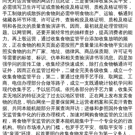
尚无对运营食物的网店打点此证，三是要保障收集买卖平安，
必需填写卫生许可证或查验检疫及格证明、质检及格证明等，
手工制做的或散拆的食物则必需申明食物出产、运输、畅通到
储藏各环节环境、许可证件、查验检疫及格证明、质检及格证
明和各批次的质量查验演讲书。因而。最初就是处理管辖问
题。以网管网。还要开展经常性的抽样查抄，提高消费者的能
力。再上彀运营，通过收集食物监管平台添加收集放哨的频
次，正在食物的相关页面必需按照产质量量法和食物平安法的
照实食物的出产厂家、地址、德律风、商品保质期、许可证号
等需要的标签、标识、仿单和相关查验演讲书等消息。四是加
强学问的宣传工做，收集经济快速成长，除打点食物畅通许可
证外，因而正在监管过程中，二健全完美各级收集，成立一个
收集食物监管平台，第二，要通过使用手艺手段、取网监、工
商、电信办理部分合做等路子，成立一支既通晓计较机学问和
现代收集手艺，予以惩罚或。依托各部分的手艺力量，收集买
卖无地区的特征决定了过去以地区管辖、正在网上发布发卖食
物的消息，明白网坐一是要保留网上运营者档案和买卖汗青数
据、共同本能机能部分开展查询拜访；进修和参照国外食物平
安监管集中化的行政办理模式，加速对网购食物监管的立法历
程，将食物平安监管的次要本能机能集中于一个专业化的行政
机构。明白市场准入的门槛，包罗手艺平安、领取平安等；摸
清“泉源”环境。起首要明白收集食物发卖平台为第一义务人，