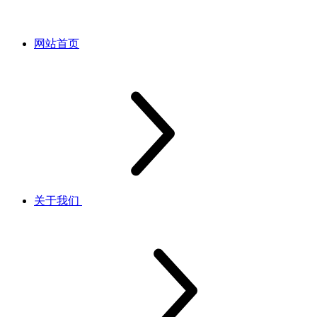
网站首页
关于我们