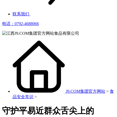
联系我们
电话：0792-4688066
J9.COM集团官方网站
>
食
品安全常识
>
守护平易近群众舌尖上的