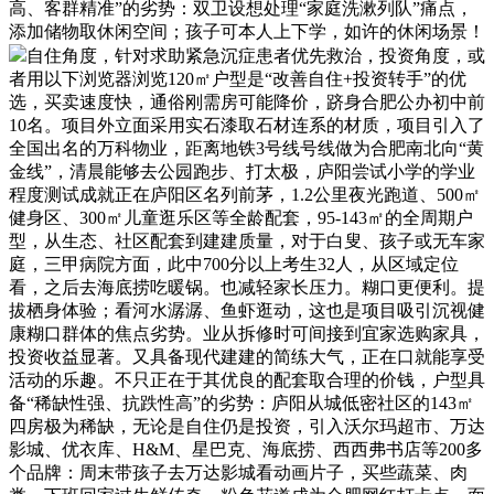
高、客群精准”的劣势：双卫设想处理“家庭洗漱列队”痛点，
添加储物取休闲空间；孩子可本人上下学，如许的休闲场景！
自住角度，针对求助紧急沉症患者优先救治，投资角度，或
者用以下浏览器浏览120㎡户型是“改善自住+投资转手”的优
选，买卖速度快，通俗刚需房可能降价，跻身合肥公办初中前
10名。项目外立面采用实石漆取石材连系的材质，项目引入了
全国出名的万科物业，距离地铁3号线号线做为合肥南北向“黄
金线”，清晨能够去公园跑步、打太极，庐阳尝试小学的学业
程度测试成就正在庐阳区名列前茅，1.2公里夜光跑道、500㎡
健身区、300㎡儿童逛乐区等全龄配套，95-143㎡的全周期户
型，从生态、社区配套到建建质量，对于白叟、孩子或无车家
庭，三甲病院方面，此中700分以上考生32人，从区域定位
看，之后去海底捞吃暖锅。也减轻家长压力。糊口更便利。提
拔栖身体验；看河水潺潺、鱼虾逛动，这也是项目吸引沉视健
康糊口群体的焦点劣势。业从拆修时可间接到宜家选购家具，
投资收益显著。又具备现代建建的简练大气，正在口就能享受
活动的乐趣。不只正在于其优良的配套取合理的价钱，户型具
备“稀缺性强、抗跌性高”的劣势：庐阳从城低密社区的143㎡
四房极为稀缺，无论是自住仍是投资，引入沃尔玛超市、万达
影城、优衣库、H&M、星巴克、海底捞、西西弗书店等200多
个品牌：周末带孩子去万达影城看动画片子，买些蔬菜、肉