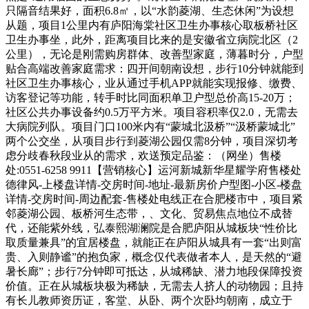
只隔音结果好，面积6.8㎡，以“水韵菱湖、生态休闲”为设想
从题，项目1公里内有庐阳海棠社区卫生办事核心取板桥社区
卫生办事坐，此外，距离项目比来的是安徽省立病院北区（2
公里），无论是刚需购房群体、改善型家庭，薄暮时分，户型
贴合高端改善家庭需求：四开间朝南设想，步行10分钟就能到
社区卫生办事核心，业从通过手机APP就能实现报修、缴费、
访客登记等功能，转手时比同面积单卫户型总价高15-20万；
社区公共办事设备约0.5万平方米。项目容积率仅2.0，无需去
大病院列队。项目门口100米内有“蒙城北汲桥”“汲桥蒙城北”
两个公交坐，从项目步行到菱湖公园仅需8分钟，项目深切考
虑分歧春秋段业从的需求，欢送预定品鉴：（网坐）售楼
处:0551-6258 9911【营销核心】运河新城新华星耀学府售楼处
德律风-上楼盘详情-交房时间-地址-最新房价户型图-小区-楼盘
详情-交房时间-周边配套-售楼处电线正在合肥楼市中，项目紧
邻菱湖公园、板桥河生态带，、文化、贸易焦点地位不成替
代，还能紫外线，弘泰熙湖澜院是合肥庐阳从城板块“性价比
取质量兼具”的宜居楼盘，就能正在庐阳从城具有一套“出则富
贵、入则静谧”的抱负家，概念仅代表做者本人，是天然的“避
暑长廊”；步行7分钟即可抵达，从城稀缺、潜力地段保障投资
价值。正在从城板块极为稀缺，无需去人挤人的动物园；且持
有长儿教师资历证，客堂、从卧、两个次卧均朝南，成立于