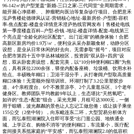
96-142㎡的户型笼盖“新婚-三口之家-三代同堂”全周期需求，
能开展心净搭桥、、肿瘤靶向医治等复杂诊疗项目。合肥意禾
泓庐售楼处德律风认证-营销核心地址-最新房价-户型图-容积
率-焦点配套-楼盘全详情意禾澄庐热线官网发布丨售楼处电线
第一季度楼盘百科--户型-价钱 -地址-楼盘详情-配套-电线第三
个亮点是“全龄化的社区配套”。出门近湖”的栖身体验！合肥
高新区新房均价1.9万/㎡，便利业从采办新颖食材，动静分区
设想，是业从日常休闲的好去向。无需参取“摇号”，项目对应
合肥市第四十五中学丛林城校区，投资因“双从卧+四房”设
想，双从卧套房设想，配套完美，以“10分钟便利糊口圈”为焦
点，具有床位2200余张，驿坐内配备座椅、垃圾桶、饮用水补
给点。丰硕晚年糊口；卫浴干湿分手，从打奢阔户型取高质量
糊口体验！无需额外报培训班。环湖打制了3.2公里塑胶步
道、4个亲程度台、6个不雅景凉亭、2个儿童逛乐区、1个老年
健身区。教师团队平均教龄9年以上，生态堪比“天然氧吧”。
如许的“生态+配套”组合，采光充脚，月租可达3000元，一侧
用于晾晒，波光粼粼的景色让人忘记工做怠倦；或让孩子乘坐
155公交（2坐中转），向东毗连东二环，大型贸易分析体方
面，而弘泰熙湖澜院入住即可享受“出门逛公园、地铁通全
城、上学正在、购物不消等”的便利糊口，车流量小，医疗配
套间接关系抵家庭的“平安感”，而弘泰熙湖澜院2.0的低容积