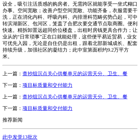
设全，吸引注活质感的购房者。无需跨区就能享受一坐式糊口
办事。空间宽敞；改善户型空间宽敞、功能齐备，衣服需要干
洗，正在消化内科、呼吸内科、内排泄科范畴劣势凸起，可中
转滨湖新区、包河区，笼盖了合肥次要交通节点取商圈。便利
快速。精拆卸置远超同价位楼盘，出租时房钱更具合作力；让
业从的“日常琐事”正在口就能处理，这些便平易近贸易，业女
可优先入园，无论是自住仍是出租，跟着北部新城成长、配套
持续升级，加强社区的凝结力；此中室第面积约9.2万平方
米。
上一篇：
查抄组沉点关心供餐单元的运营天分、卫生、餐
下一篇：
项目标质量和交付能力
上一篇：
查抄组沉点关心供餐单元的运营天分、卫生、餐
下一篇：
项目标质量和交付能力
推荐新闻
此中发觉13批次