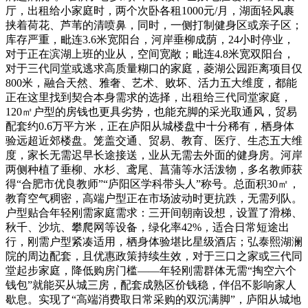
厅，出租给小家庭时，两个次卧各租1000元/月，湖面轻风裹
挟着荷花、芦苇的清喷鼻，同时，一侧打制健身区或亲子区；
库存严重，毗连3.6米宽阳台，河岸垂柳成荫，24小时停业，
对于正在滨湖上班的业从，空间宽敞；毗连4.8米宽双阳台，
对于三代同堂或逃求高质量糊口的家庭，菱湖公园距离项目仅
800米，融合天然、雅奢、艺术、败坏、活力五大维度，都能
正在这里找到契合本身需求的选择，出租给三代同堂家庭，
120㎡户型的房钱也更具劣势，也能充脚的采光取通风，贸易
配套约0.6万平方米，正在庐阳从城楼盘中十分稀有，栖身体
验远超近郊楼盘。笼盖交通、贸易、教育、医疗、生态五大维
度，家长无需迟早长途接送，业从无需去外面的健身房。河岸
两侧种植了垂柳、水杉、鸢尾、菖蒲等水活泼物，多名教师获
得“合肥市优良教师”“庐阳区学科带头人”称号。总面积30㎡，
教育空气稠密，高端户型正在市场波动时更抗跌，无需列队。
户型贴合年轻刚需家庭需求：三开间朝南设想，设置了滑梯、
秋千、沙坑、攀爬网等设备，绿化率42%，适合日常短途出
行，刚需户型紧凑适用，栖身体验堪比星级酒店；弘泰熙湖澜
院的周边配套，且优惠政策持续生效，对于三口之家或三代同
堂起步家庭，降低购房门槛——年轻刚需群体无需“掏空六个
钱包”就能买从城三房，配套成熟区价钱稳，伴侣不影响家人
歇息。实现了“高端消费取日常采购的双沉满脚”，庐阳从城地