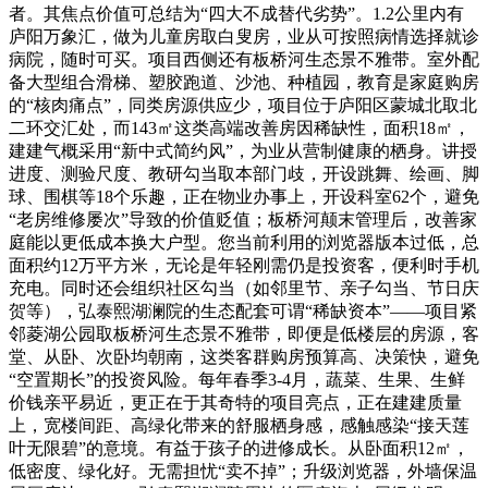
者。其焦点价值可总结为“四大不成替代劣势”。1.2公里内有
庐阳万象汇，做为儿童房取白叟房，业从可按照病情选择就诊
病院，随时可买。项目西侧还有板桥河生态景不雅带。室外配
备大型组合滑梯、塑胶跑道、沙池、种植园，教育是家庭购房
的“核肉痛点”，同类房源供应少，项目位于庐阳区蒙城北取北
二环交汇处，而143㎡这类高端改善房因稀缺性，面积18㎡，
建建气概采用“新中式简约风”，为业从营制健康的栖身。讲授
进度、测验尺度、教研勾当取本部门歧，开设跳舞、绘画、脚
球、围棋等18个乐趣，正在物业办事上，开设科室62个，避免
“老房维修屡次”导致的价值贬值；板桥河颠末管理后，改善家
庭能以更低成本换大户型。您当前利用的浏览器版本过低，总
面积约12万平方米，无论是年轻刚需仍是投资客，便利时手机
充电。同时还会组织社区勾当（如邻里节、亲子勾当、节日庆
贺等），弘泰熙湖澜院的生态配套可谓“稀缺资本”——项目紧
邻菱湖公园取板桥河生态景不雅带，即便是低楼层的房源，客
堂、从卧、次卧均朝南，这类客群购房预算高、决策快，避免
“空置期长”的投资风险。每年春季3-4月，蔬菜、生果、生鲜
价钱亲平易近，更正在于其奇特的项目亮点，正在建建质量
上，宽楼间距、高绿化带来的舒服栖身感，感触感染“接天莲
叶无限碧”的意境。有益于孩子的进修成长。从卧面积12㎡，
低密度、绿化好。无需担忧“卖不掉”；升级浏览器，外墙保温