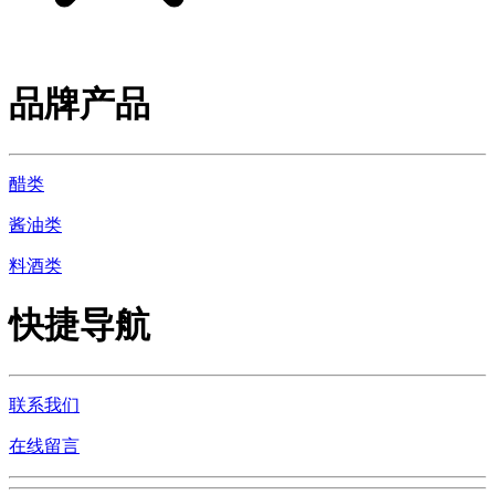
品牌产品
醋类
酱油类
料酒类
快捷导航
联系我们
在线留言