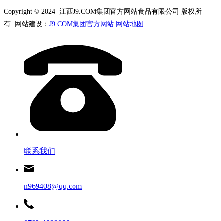
Copyright © 2024 江西J9.COM集团官方网站食品有限公司 版权所
有 网站建设：
J9.COM集团官方网站
网站地图
联系我们
n969408@qq.com