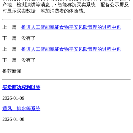
产地、检测演讲等消息，• 智能称沉买卖系统：配备公示屏及
时显示买卖数据，添加消费者的体验感。
上一篇：
推进人工智能赋能食物平安风险管理的过程中也
下一篇：没有了
上一篇：
推进人工智能赋能食物平安风险管理的过程中也
下一篇：没有了
推荐新闻
买卖两边权利以签
2026-01-09
通风、排水等系统
2026-01-08