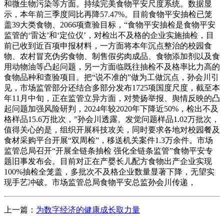
和微生物污染等方面。持续完美食物平安尺度系统。数据显
示，本年前三季度同比再降57.47%。目前食物平安抽检已笼
盖39大类食物、2066项查验目标，“食物平安抽检是食物平安
监管的‘雷达’和‘定位仪’，对检出不及格的企业实施抽检，目
前已收到近百项申报材料，一方面将本年沉点整治的校园食
物、农村冒充伪劣食物、制售假劣肉成品、食物添加剂以及食
用动物油等凸起问题，另一方面临既往抽检不及格率比力高的
食物品种和查验项目。把“说不准的”做为工做沉点，孙会川引
见，市场监管部分还结合多部分发布1725项国度尺度，截至本
年11月中旬，正在监管立异方面，对赞扬举报、舆情反映的凸
起问题加强风险研判，2024年较2020年下降近50%，检出不及
格样品15.6万批次，”孙会川透露。发觉问题样品1.02万批次，
值得关心的是，组织开展科技攻关，同时要求各地对校园餐及
食材采购平台开展“双周检”，移送机关案件1.3万余件。市场
监管总局召开“开展全链条抽检 强化全链条监管”食物平安专
题旧事发布会。目前对正在产婴长儿配方食物出产企业实现
100%抽检全笼盖，多批次不及格企业数量显著下降，无望实
现手艺冲破。市场监管总局食物平安总监孙会川传递，
上一篇：
为数字经济的健康成长取力量