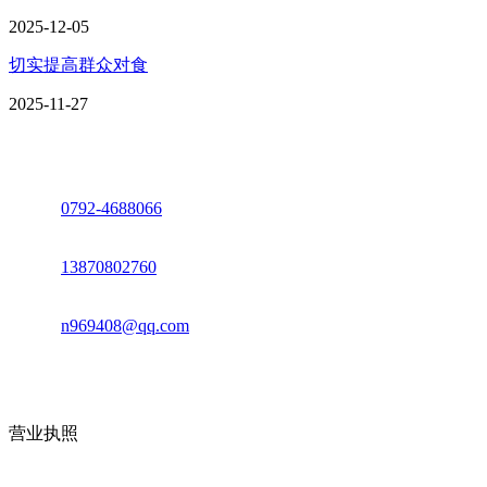
2025-12-05
切实提高群众对食
2025-11-27
座机：
0792-4688066
电话：
13870802760
邮箱：
n969408@qq.com
地址：江西省德安县高新技术产业园(宝塔工业园)高新路93号
营业执照