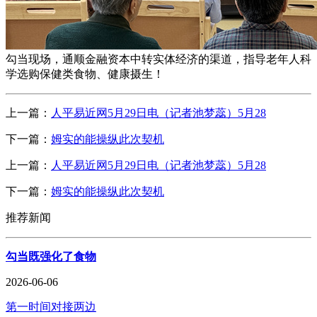
勾当现场，通顺金融资本中转实体经济的渠道，指导老年人科
学选购保健类食物、健康摄生！
上一篇：
人平易近网5月29日电（记者池梦蕊）5月28
下一篇：
姆实的能操纵此次契机
上一篇：
人平易近网5月29日电（记者池梦蕊）5月28
下一篇：
姆实的能操纵此次契机
推荐新闻
勾当既强化了食物
2026-06-06
第一时间对接两边