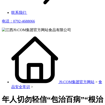
联系我们
电话：0792-4688066
J9.COM集团官方网站
>
食
品安全常识
>
年人切勿轻信“包治百病”“根治