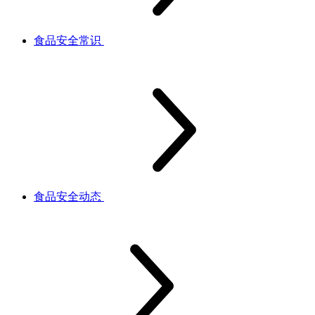
食品安全常识
食品安全动态