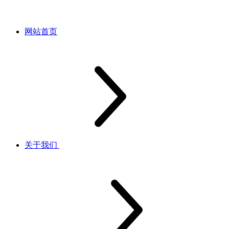
网站首页
关于我们