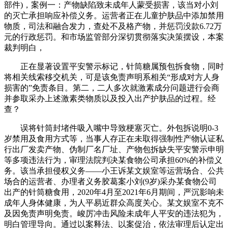
部件)，案例一：产物缺陷致未成年人蒙受损害，该当对小刘
的灭亡承担响应补偿义务。运营者正在儿童护肤品中添加禁用
物质，司法和融合发力，查处不及格产物，并惩罚没款6.72万
元的行政惩罚。和市场监管部分深切贯彻落实决策摆设，本案
裁判明白，
正在显著设置平安警示标记，针筒糖属预包拆食物，同时
将相关线索移交机关，可是该免责声明系相关“形成对方人身
损害的”免责条目。第二，二人多次就激素成分问题进行会商
并参取采办上述激素类物质以及投入出产护肤品的过程。经
查？
误将针筒封堵件吸入嘴中导致梗塞灭亡。外包拆说明0-3
岁禁用及食用方式等，当事人存正在未取得强制性产物认证私
行出厂发卖产物、伪制厂名厂址、产物包拆缺失平安警示申明
等多项违法行为，审理法院判决某食物公司承担60%的补偿义
务。该当承担侵权义务――小王诉某文娱室等运营场合、公共
场合的运营者、办理者义务胶葛案小刘(9岁)采办某食物公司
出产的针筒糖食用，2020年4月至2021年6月期间，严沉影响未
成年人身体健康，为人平易近群众高度关心。某文娱室不克不
及因免责声明免责。峻厉冲击风险未成年人平安的违法犯为，
明白管理导向。通过以案释法、以案促治，依法审理后认定出