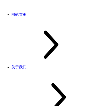
网站首页
关于我们