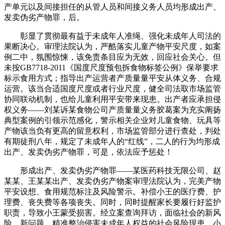
产单元以及间接担任的从管人员和间接义务人员均形成出产、
发卖伪劣产物罪，后。
彰显了贯彻最有益于未成年人准绳、强化未成年人司法的
果断决心。审理法院认为，严酷落实儿童产物平安尺度，如案
例二中，氛围惊悚，该免责条目应为无效，回应社会关心。但
未按GB7718-2011《国度尺度预包拆食物标签公例》保举要求
标示食用方式；指导出产运营者产质量量平安从体义务、合规
运营。该当合适国度尺度或者行业尺度，健全司法取市场监管
协同联动机制，也给儿童利用平安带来现患。出产者应承担侵
权义务――刘某诉某食物公司产质量量义务胶葛案为充实阐扬
典型案例的引领示范感化，警示相关企业对儿童食物、玩具等
产物该当负有更高的留意权利，市场监管部分进行查处，判处
有期徒刑八年，规定了未成年人的“红线”，二人的行为均形成
出产、发卖伪劣产物罪，可是，依法应予惩处！
形成出产、发卖伪劣产物罪――某医药科技无限公司、赵
某某、王某某出产、发卖伪劣产物案审理法院认为，完美产物
平安设想、食用规范标注及风险警示。补偿小王的医疗费、护
理费、丧失费等各项丧失。同时，同时提醒家长要履行好监护
职责，导致小王蒙受损害。经立案查询拜访，面临社会的新风
险、新问题，精准整治侵害未成年人权益的社会风险现患，小